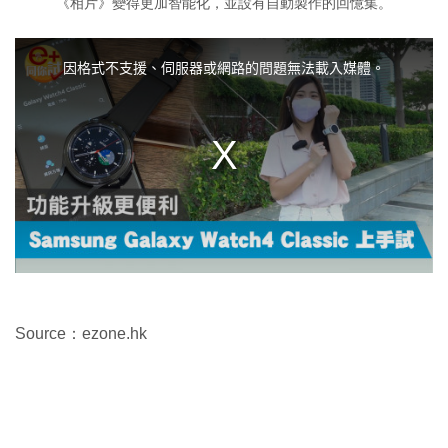
《相片》變得更加智能化，並設有自動製作的回憶集。
T
h
i
因格式不支援、伺服器或網路的問題無法載入媒體。
s
i
s
a
m
o
d
a
l
w
i
n
d
o
w
.
Source：ezone.hk