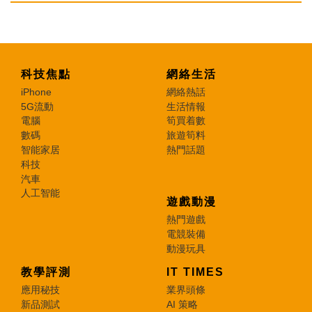
科技焦點
網絡生活
iPhone
網絡熱話
5G流動
生活情報
電腦
筍買着數
數碼
旅遊筍料
智能家居
熱門話題
科技
汽車
人工智能
遊戲動漫
熱門遊戲
電競裝備
動漫玩具
教學評測
IT TIMES
應用秘技
業界頭條
新品測試
AI 策略