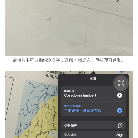
從相片中可自動偵測文字，對應 7 種語言，長按即可選取。