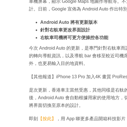
車機屏幕，顯示 Google Maps 地圖作導航等。
計。日前，Google 宣佈為 Android Auto
Android Auto 將有更新版本
針對右軚車更改界面設計
右軚車司機將可更方便操控各功能
今次 Android Auto 的更新，是專門針對右軚
的轉向導航資訊，以及導航 bar 會移至較近司
外，也更易輸入目的地資料。
【其他報道】iPhone 13 Pro 加入4K 畫質 ProR
是次更新，香港車主當然受惠，其他同樣是右軚
後，Android Auto 會自動根據用家的使
將界面切換至原本的設計。
即刻
【按此】
，用 App 睇更多產品開箱科技影片