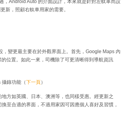
不過，Android Auto 的介面設計，本來就是針對左軚車而設
 作出特別更新，照顧右軚車用家的需要。
車而設，變更最主要在於外觀界面上。首先，Google Maps 內
機席的位置。如此一來，司機除了可更清晰得到導航資訊
es 攝錄功能（
下一頁
）
的地方如英國、日本、澳洲等，也同樣受惠。經更新之
用地方，切換至合適的界面，不過用家因可因應個人喜好及習慣，