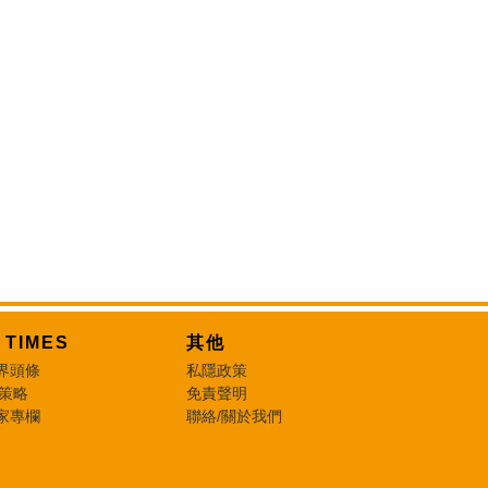
T TIMES
其他
界頭條
私隱政策
 策略
免責聲明
家專欄
聯絡/關於我們