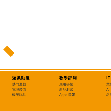
遊戲動漫
教學評測
I
熱門遊戲
應用秘技
業
電競裝備
新品測試
AI
動漫玩具
Apps 情報
名