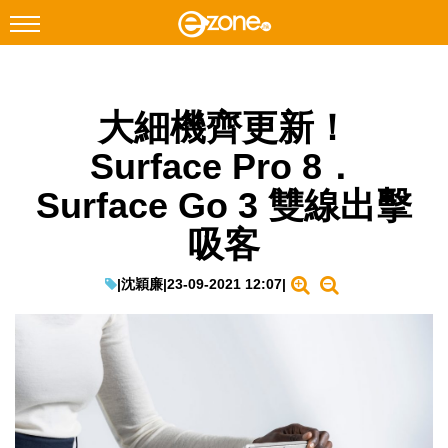
搜尋
大細機齊更新！
Facebook
Instagram
Surface Pro 8．
科技焦點
Surface Go 3 雙線出擊
網絡生活
吸客
遊戲動漫
教學評測
|
沈穎廉
|
23-09-2021 12:07
|
EduTech
IT Times
生成式AI與雲端應用
Enterprise Digital Transformation