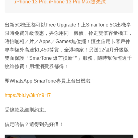
.iPhone 13 Pro. iPhone 13 Pro Max搶先試
出新5G機王都可以Free Upgrade！上SmarTone 5G出機享
限時免費升級優惠，畀你用同一機價，拎走雙倍容量機王，
唔怕啲相／片／Apps／Games無位擺！恒生信用卡客戶仲
專享額外高達$1,450獎賞，全港獨家！另送12個月升級版
雙面保護「SmarTone 爆芒換新™️」服務，隨時幫你慳過千
蚊維修費！用埋消費券都得！
即WhatsApp SmarTone專員上台出機啦！
https://bit.ly/3khY9H7
受條款及細則約束。
借定唔借？還得到先好借！
T