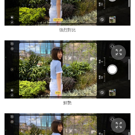
強烈對比
鮮艷