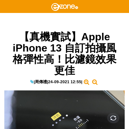
【真機實試】Apple
iPhone 13 自訂拍攝風
格彈性高！比濾鏡效果
更佳
|
周傳禮
|
24-09-2021 12:55
|