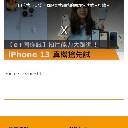
h
i
因格式不支援、伺服器或網路的問題無法載入媒體。
s
i
s
a
m
o
d
a
l
w
i
n
d
o
w
.
Source：ezone.hk