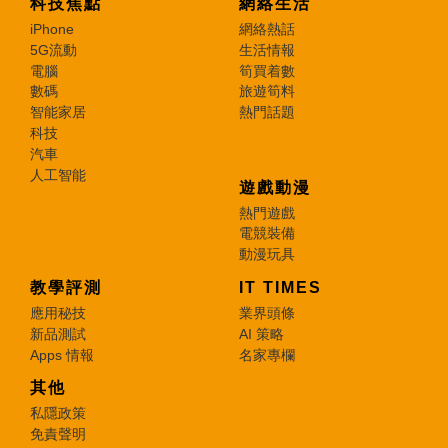
科技焦點
網絡生活
iPhone
網絡熱話
5G流動
生活情報
電腦
筍買着數
數碼
旅遊筍料
智能家居
熱門話題
科技
汽車
人工智能
遊戲動漫
熱門遊戲
電競裝備
動漫玩具
教學評測
IT TIMES
應用秘技
業界頭條
新品測試
AI 策略
Apps 情報
名家專欄
其他
私隱政策
免責聲明