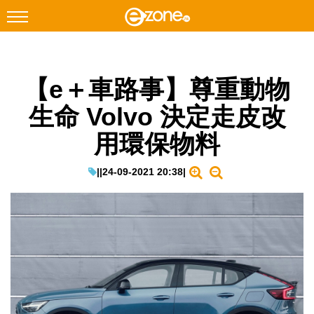
搜尋
【e＋車路事】尊重動物
Facebook
Instagram
生命 Volvo 決定走皮改
科技焦點
用環保物料
網絡生活
遊戲動漫
|
|
24-09-2021 20:38
|
教學評測
EduTech
IT Times
生成式AI與雲端應用
Enterprise Digital Transformation