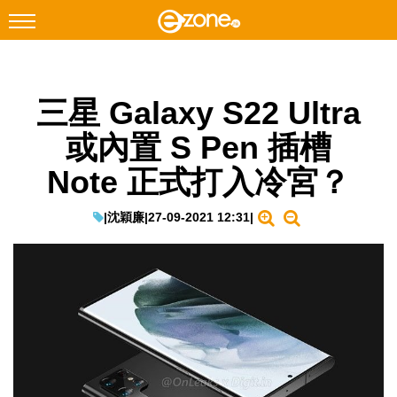
搜尋
三星 Galaxy S22 Ultra
Facebook
Instagram
或內置 S Pen 插槽
科技焦點
Note 正式打入冷宮？
網絡生活
遊戲動漫
|
沈穎廉
|
27-09-2021 12:31
|
教學評測
EduTech
IT Times
生成式AI與雲端應用
Enterprise Digital Transformation