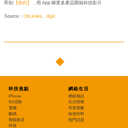
即刻
【按此】
，用 App 睇更多產品開箱科技影片
Source：
OnLeaks
、
digit
科技焦點
網絡生活
iPhone
網絡熱話
5G流動
生活情報
電腦
筍買着數
數碼
旅遊筍料
智能家居
熱門話題
科技