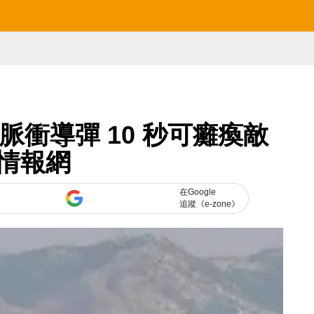
衝導彈 10 秒可癱瘓敵
情報網
在Google
追蹤《e-zone》