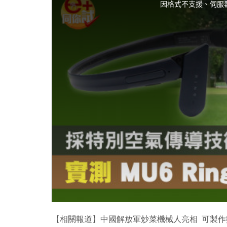
i
因格式不支援、伺服
s
i
s
a
m
o
d
a
l
w
i
n
d
o
w
.
【相關報道】中國解放軍炒菜機械人亮相 可製作