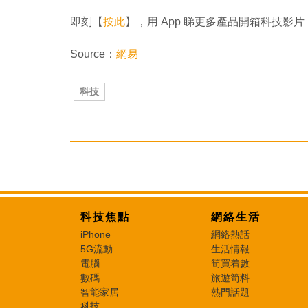
即刻【
按此
】，用 App 睇更多產品開箱科技影片
Source：
網易
科技
科技焦點
網絡生活
iPhone
網絡熱話
5G流動
生活情報
電腦
筍買着數
數碼
旅遊筍料
智能家居
熱門話題
科技