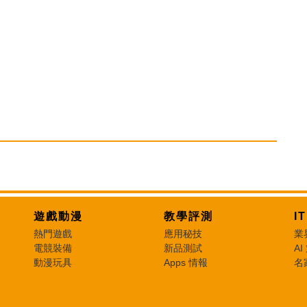
遊戲動漫
教學評測
I
熱門遊戲
應用秘技
業
電競裝備
新品測試
AI
動漫玩具
Apps 情報
名