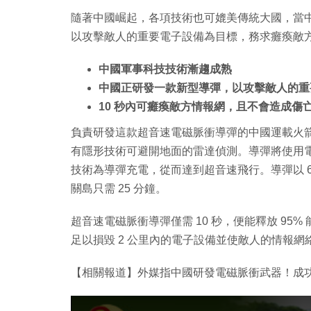
隨著中國崛起，各項技術也可媲美傳統大國，當中
以攻擊敵人的重要電子設備為目標，務求癱瘓敵
中國軍事科技技術漸趨成熟
中國正研發一款新型導彈，以攻擊敵人的重
10 秒內可癱瘓敵方情報網，且不會造成傷
負責研發這款超音速電磁脈衝導彈的中國運載火
有隱形技術可避開地面的雷達偵測。導彈將使用電
技術為導彈充電，從而達到超音速飛行。導彈以 6 
關島只需 25 分鐘。
超音速電磁脈衝導彈僅需 10 秒，便能釋放 9
足以損毀 2 公里內的電子設備並使敵人的情報
【相關報道】外媒指中國研發電磁脈衝武器！成
T
h