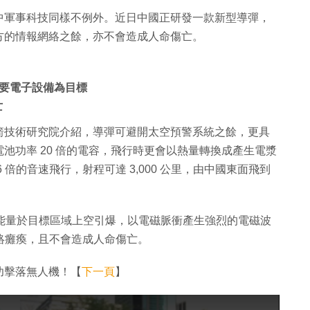
軍事科技同樣不例外​​。近日中國正研發一款新型導彈，
方的情報網絡之餘，亦不會造成人命傷亡。
要電子設備為目標
亡
箭技術研究院介紹，導彈可避開太空預警系統之餘，更具
池功率 20 倍的電容，飛行時更會以熱量轉換成產生電漿
倍的音速飛行，射程可達 3,000 公里，由中國東面飛到
5% 能量於目標區域上空引爆，以電磁脈衝產生強烈的電磁波
網絡癱瘓，且不會造成人命傷亡。
功擊落無人機！【
下一頁
】