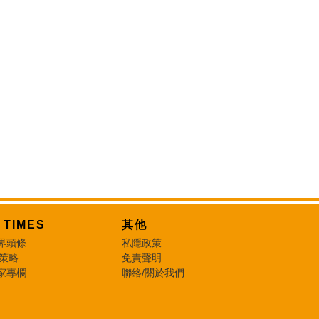
T TIMES
其他
界頭條
私隱政策
 策略
免責聲明
家專欄
聯絡/關於我們