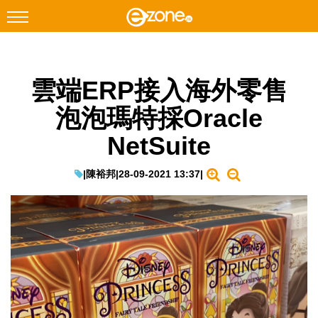
搜尋
雲端ERP接入海外零售
Facebook
Instagram
泡泡瑪特採Oracle
科技焦點
NetSuite
網絡生活
遊戲動漫
|
陳裕邦
|
28-09-2021 13:37
|
教學評測
EduTech
IT Times
生成式AI與雲端應用
Enterprise Digital Transformation