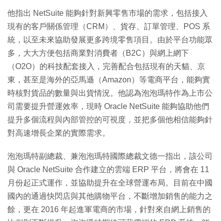
他指出 NetSuite 能夠針對新興零售市場的需求，包括接入
現有的客戶關係管理（CRM）、貨存、訂單管理、POS 系
統，以至未來協助發展更多跨境零售項目。由於平台功能眾
多，大大方便包括商業對消費者（B2C）與網上網下
（O2O）的科技配套接入，完善配合包括現有的天貓、京
東，甚至是海外的亞馬遜（Amazon）等電商平台，能夠實
時核對貨品的數量與出貨情況。他認為泡泡瑪特作為上市公
司需要提升營運效率，現時 Oracle NetSuite 能夠協助他們
提升多個流程與內部管控的可視度，並把多個他相信能夠針
對高速增長企業的實際需求。
泡泡瑪特副總裁、兼泡泡瑪特國際總裁文德一指出，該公司
與 Oracle NetSuite 合作建立的雲端 ERP 平台，將會在 11
月份起正式運作，並協助提升在全球營運布局。目前在中國
國內的通過快閃店與其他購物平台，不斷增加銷售的能力之
餘，更在 2016 年起進軍電商的市場，針對來自網上銷售的