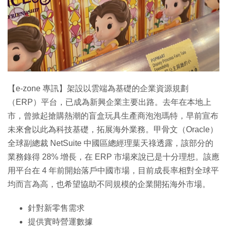
特集
【e-zone 專訊】架設以雲端為基礎的企業資源規劃
（ERP）平台，已成為新興企業主要出路。去年在本地上
市，曾掀起搶購熱潮的盲盒玩具生產商泡泡瑪特，早前宣布
未來會以此為科技基礎，拓展海外業務。甲骨文（Oracle）
全球副總裁 NetSuite 中國區總經理葉天祿透露，該部分的
業務錄得 28% 增長，在 ERP 市場來說已是十分理想。該應
用平台在 4 年前開始落戶中國市場，目前成長率相對全球平
均而言為高，也希望協助不同規模的企業開拓海外市場。
針對新零售需求
提供實時營運數據