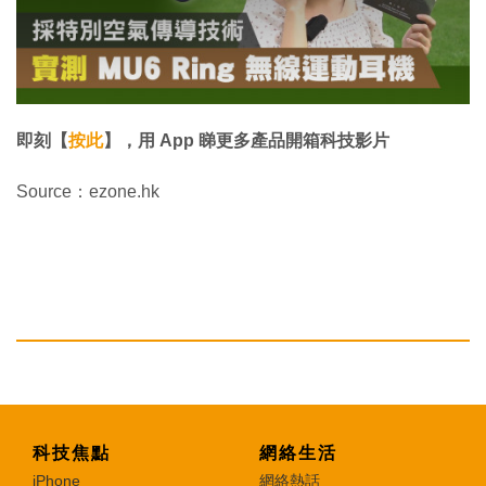
n
d
o
w
.
即刻【
按此
】，用 App 睇更多產品開箱科技影片
Source：ezone.hk
科技焦點
網絡生活
iPhone
網絡熱話