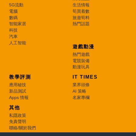
5G流動
生活情報
電腦
筍買着數
數碼
旅遊筍料
智能家居
熱門話題
科技
汽車
人工智能
遊戲動漫
熱門遊戲
電競裝備
動漫玩具
教學評測
IT TIMES
應用秘技
業界頭條
新品測試
AI 策略
Apps 情報
名家專欄
其他
私隱政策
免責聲明
聯絡/關於我們