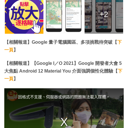
+2
【相關報道】Google 量子電腦園區、多項挑戰待突破【
下
一頁
】
【相關報道】【Google I／O 2021】Google 開發者大會 5
大焦點 Android 12 Material You 介面強調個性化體驗【
下
一頁
】
T
h
i
因格式不支援、伺服器或網路的問題無法載入媒體。
s
i
s
a
m
o
d
a
l
w
i