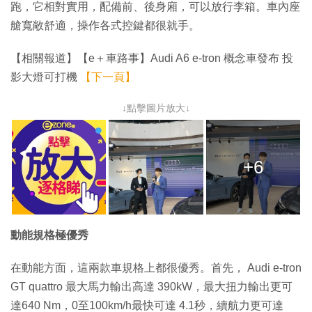
跑，它相對實用，配備前、後身廂，可以放行李箱。車內座
艙寬敞舒適，操作各式控鍵都很就手。
【相關報道】【e＋車路事】Audi A6 e-tron 概念車發布 投
影大燈可打機
【下一頁】
↓點擊圖片放大↓
+6
動能規格極優秀
在動能方面，這兩款車規格上都很優秀。首先， Audi e-tron
GT quattro 最大馬力輸出高達 390kW，最大扭力輸出更可
達640 Nm，0至100km/h最快可達 4.1秒，續航力更可達