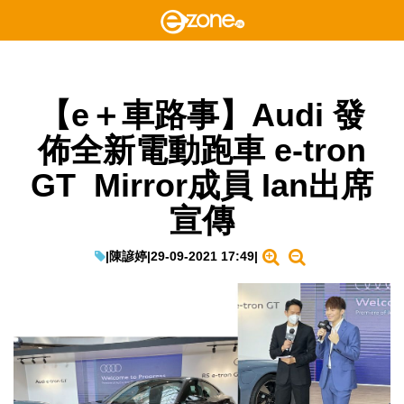
【e＋車路事】Audi 發
佈全新電動跑車 e-tron
GT Mirror成員 Ian出席
宣傳
|
陳諺婷
|
29-09-2021 17:49
|