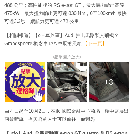
488 公里；高性能版的 RS e-tron GT，最大馬力輸出高達
475kW，最大扭力輸出更可達 830 Nm，0至100km/h 最快
可達3.3秒，續航力更可達 472 公里。
【相關報道】【e＋車路事】Audi 推出馬路私人飛機？
Grandsphere 概念車 IAA 車展搶風頭
【下一頁】
↓點擊圖片放大↓
+3
由即日起至10月2日，在ifc 國際金融中心商埸一樓中庭展出
兩款新車，有興趣的人士可以前往一睹風彩！
【info】Audi 全新電動車 e-tron GT quattro 及 RS e-tron