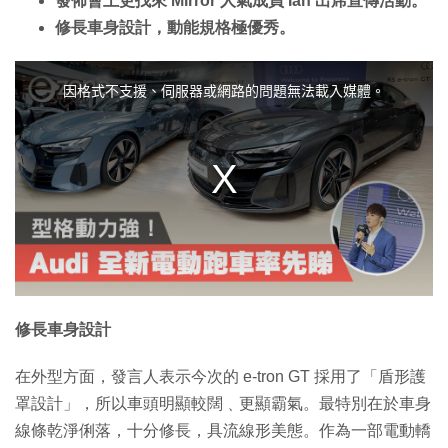
發佈會上更找來 Mirror 人氣成員 Ian 出席宣傳活動。
修長車身設計，動能規格極優秀。
T
h
i
因格式不支援、伺服器或網路的問題無法載入媒體。
s
i
s
a
m
o
d
a
l
w
i
n
d
o
w
.
修長車身設計
在外型方面，發言人表示今次的 e-tron GT 採用了「盾形護
罩設計」，所以車頭明顯較闊﹑更顯霸氣。最特別在於車身
線條乾淨俐落，十分修長，具流線形美態。作為一部電動轎