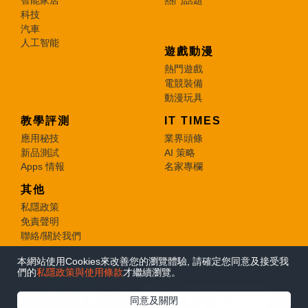
智能家居
熱門話題
科技
汽車
人工智能
遊戲動漫
熱門遊戲
電競裝備
動漫玩具
教學評測
IT TIMES
應用秘技
業界頭條
新品測試
AI 策略
Apps 情報
名家專欄
其他
私隱政策
免責聲明
聯絡/關於我們
本網站使用Cookies來改善您的瀏覽體驗, 請確定您同意及接受我
© 2026 e-zone. All Rights Reserved.
們的
私隱政策與使用條款
才繼續瀏覽。
在Google
同意及關閉
追蹤《e-zone》