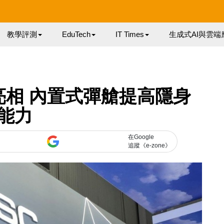
教學評測
EduTech
IT Times
生成式AI與雲端
 亮相 內置式彈艙提高隱身
能力
在Google
追蹤《e-zone》