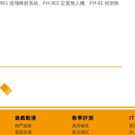
01 巡飛蜂群系統、FH-902 定翼無人機、FH-91 偵測無
遊戲動漫
教學評測
I
熱門遊戲
應用秘技
業
電競裝備
新品測試
AI