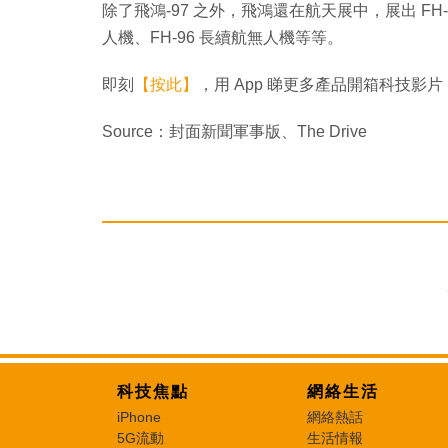
除了飛鴻-97 之外，飛鴻還在航天展中，展出 FH-9
人機、FH-96 長續航無人機等等。
即刻
【按此】
，用 App 睇更多產品開箱科技影片
Source：封面新聞軍事版、The Drive
科技焦點
網絡生活
iPhone
網絡熱話
5G流動
生活情報