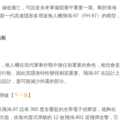
，減低傷亡，可說是未來軍備競賽中重要一環。剛於珠海
新一代高速隱形多用途無人機飛鴻-97（FH-97）的模型，
亮相
表示，無人機在現代軍事作戰中擔任很重要的角色，相信會是
行動，因此其隱身特性變得相當重要。飛鴻-97 在設計之
的設計，盡可能減少外露的部分。
待突破【
下一頁
】
-97 設有 360 度全覆藍的光學電子偵寮器，能夠在
面，依靠內置式彈艙的 12 枚飛鴻-901 巡飛彈攻擊，它