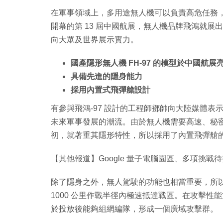
在軍事領域上，多用途無人機可以負責高危任務
開幕的第 13 屆中國航展，無人機品牌飛鴻就展出
向大眾及世界展示實力。
國產隱形無人機 FH-97 的模型於中國航展
具備先進的隱身能力
採用內置式飛彈艙設計
有參與飛鴻-97 設計的工程師鄧帥向大陸媒體
未來軍事發展的潮流。由於無人機需要高速、秘密
初，就著重其隱形特性，所以採用了內置飛彈艙
【其他報道】Google 量子電腦園區、多項挑戰
除了隱身之外，無人駕駛的功能也相當重要，所以飛鴻
1000 公里作戰半徑內極速抵達戰區。在攻擊性能方
於投放後能夠組網編隊，形成一個廣域攻擊群。