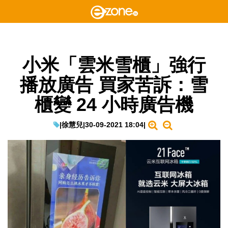
小米「雲米雪櫃」強行
播放廣告 買家苦訴：雪
櫃變 24 小時廣告機
|
徐慧兒
|
30-09-2021 18:04
|