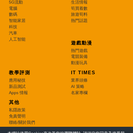
5G流動
生活情報
電腦
筍買着數
數碼
旅遊筍料
智能家居
熱門話題
科技
汽車
人工智能
遊戲動漫
熱門遊戲
電競裝備
動漫玩具
教學評測
IT TIMES
應用秘技
業界頭條
新品測試
AI 策略
Apps 情報
名家專欄
其他
私隱政策
免責聲明
聯絡/關於我們