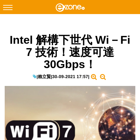
搜尋
Intel 解構下世代 Wi－Fi
Facebook
Instagram
7 技術！速度可達
科技焦點
30Gbps！
網絡生活
遊戲動漫
|
賴立賢
|
30-09-2021 17:57
|
教學評測
EduTech
IT Times
生成式AI與雲端應用
Enterprise Digital Transformation