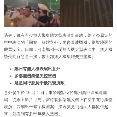
特集
過去，都有不少無人機集體大型表演出事故，除了令原定的
空中表演的「圖案」解體之外，更會造成墜機，影響地面的
觀眾安全。日前，河南鄭州一場無人機大型表演中，無人機
疑受同行惡意干擾，數十部無人機集體失控墜機。
鄭州有無人機表演出意外
多部無機集體失控墜機
疑是同行惡意干擾訊號所致
意外發生於 10 月 1 日，事發地點位於鄭州高部區萬達廣
場，從網上影片可見，當時有多架無人機正在空中進行集體
表演，並砌出一些字樣圖案，接著就見到地面人群慌張起
來，並看到有多部無機人墜機。