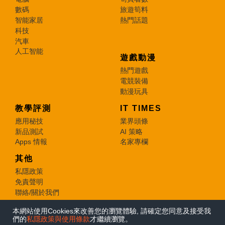
數碼
旅遊筍料
智能家居
熱門話題
科技
汽車
人工智能
遊戲動漫
熱門遊戲
電競裝備
動漫玩具
教學評測
IT TIMES
應用秘技
業界頭條
新品測試
AI 策略
Apps 情報
名家專欄
其他
私隱政策
免責聲明
聯絡/關於我們
本網站使用Cookies來改善您的瀏覽體驗, 請確定您同意及接受我
© 2026 e-zone. All Rights Reserved.
們的
私隱政策與使用條款
才繼續瀏覽。