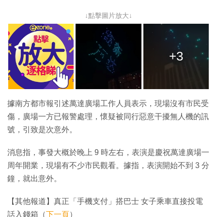
↓點擊圖片放大↓
+3
據南方都市報引述萬達廣場工作人員表示，現場沒有市民受
傷，廣場一方已報警處理，懷疑被同行惡意干擾無人機的訊
號，引致是次意外。
消息指，事發大概於晚上 9 時左右，表演是慶祝萬達廣場一
周年開業，現場有不少市民觀看。據指，表演開始不到 3 分
鐘，就出意外。
【其他報道】真正「手機支付」搭巴士 女子乘車直接投電
話入錢箱（
下一頁
）