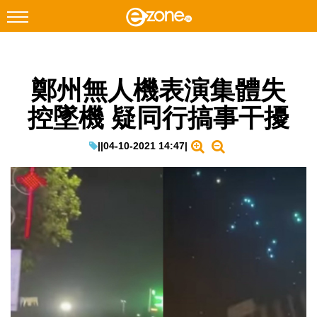
搜尋
鄭州無人機表演集體失
Facebook
Instagram
控墜機 疑同行搞事干擾
科技焦點
網絡生活
|
|
04-10-2021 14:47
|
遊戲動漫
教學評測
EduTech
IT Times
生成式AI與雲端應用
Enterprise Digital Transformation