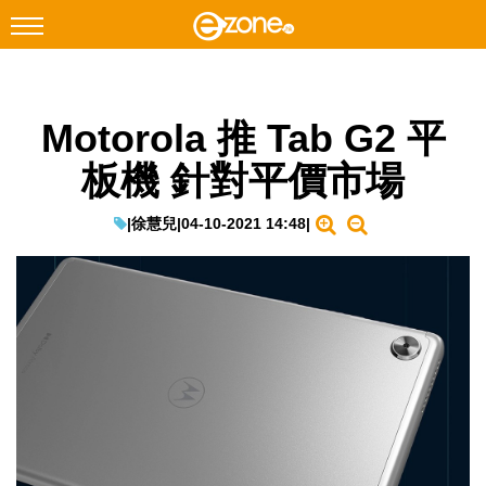
搜尋
Motorola 推 Tab G2 平
Facebook
Instagram
板機 針對平價市場
科技焦點
網絡生活
|
徐慧兒
|
04-10-2021 14:48
|
遊戲動漫
教學評測
EduTech
IT Times
生成式AI與雲端應用
Enterprise Digital Transformation