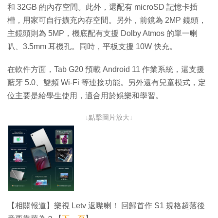
和 32GB 的內存空間。此外，還配有 microSD 記憶卡插
槽，用家可自行擴充內存空間。另外，前鏡為 2MP 鏡頭，
主鏡頭則為 5MP，機底配有支援 Dolby Atmos 的單一喇
叭、3.5mm 耳機孔。同時，平板支援 10W 快充。
在軟件方面，Tab G20 預載 Android 11 作業系統，還支援
藍牙 5.0、雙頻 Wi-Fi 等連接功能。另外還有兒童模式，定
位主要是給學生使用，適合用於娛樂和學習。
↓點擊圖片放大↓
【相關報道】樂視 Letv 返嚟喇！ 回歸首作 S1 規格超落後