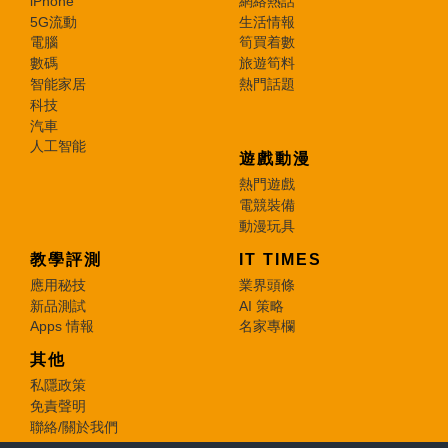
iPhone
網絡熱話
5G流動
生活情報
電腦
筍買着數
數碼
旅遊筍料
智能家居
熱門話題
科技
汽車
人工智能
遊戲動漫
熱門遊戲
電競裝備
動漫玩具
教學評測
IT TIMES
應用秘技
業界頭條
新品測試
AI 策略
Apps 情報
名家專欄
其他
私隱政策
免責聲明
聯絡/關於我們