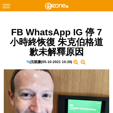
搜尋
FB WhatsApp IG 停 7
Facebook
Instagram
小時終恢復 朱克伯格道
科技焦點
歉未解釋原因
網絡生活
遊戲動漫
|
沈穎廉
|
05-10-2021 10:28
|
教學評測
EduTech
IT Times
生成式AI與雲端應用
Enterprise Digital Transformation