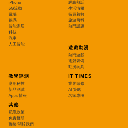
iPhone
網絡熱話
5G流動
生活情報
電腦
筍買着數
數碼
旅遊筍料
智能家居
熱門話題
科技
汽車
人工智能
遊戲動漫
熱門遊戲
電競裝備
動漫玩具
教學評測
IT TIMES
應用秘技
業界頭條
新品測試
AI 策略
Apps 情報
名家專欄
其他
私隱政策
免責聲明
聯絡/關於我們