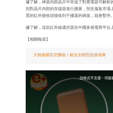
據了解，神器內部晶片中存放了對應電器可解析
則對晶片內部的存儲器進行擴展，預先蒐集市場
置的紅外接收頭接收到干擾器的碼值，就會暫停
據了解，這款紅外線遙控器在中國多個電商平台
【相關報道】
大媽無懼高空擲物！戴安全帽照跳廣場舞
T
h
i
因格式不支援、伺服
s
i
s
a
m
o
d
a
l
w
i
n
d
o