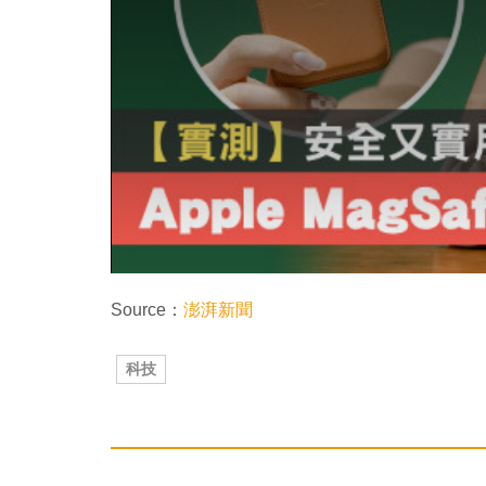
w
.
Source：
澎湃新聞
科技