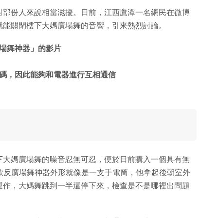
對部份人來說相當滋擾。日前，江西鷹潭一名網民在微博
就能關閉樓下大媽廣場舞的音響，引來熱烈討論。
場舞神器」的影片
碼，因此能夠和電器進行互相通信
下大媽廣場舞的噪音忍無可忍，便於日前購入一個具有無
這款反廣場舞神器外形就像是一支手電筒，他拿起後朝室外
運作，大媽舞跳到一半還停下來，檢查是不是哪裡出問題