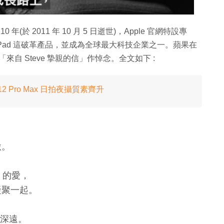
 年(於 2011 年 10 月 5 日逝世)，Apple 官網特設專
 iPad 這破革產品，並成為全球最大科技企業之一。蘋果在
出「來自 Steve 摯親的信」作悼念。全文如下 :
ne 12 Pro Max 日拍夜攝質素齊升
激。
 的愛，
凝聚一起。
力深遠。