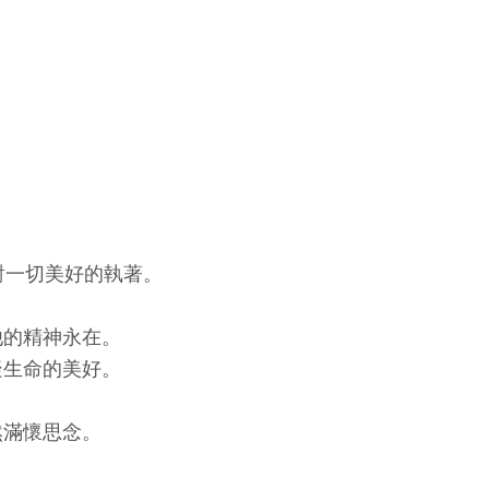
。
。
。
 對一切美好的執著。
他的精神永在。
疑生命的美好。
然滿懷思念。