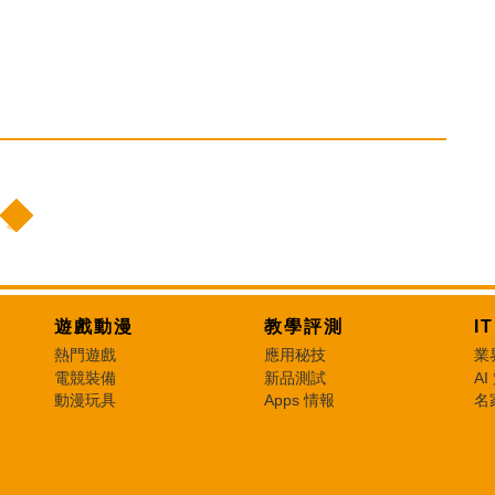
遊戲動漫
教學評測
I
熱門遊戲
應用秘技
業
電競裝備
新品測試
AI
動漫玩具
Apps 情報
名