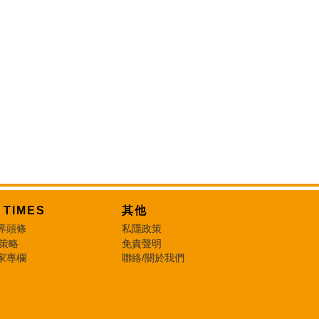
T TIMES
其他
界頭條
私隱政策
 策略
免責聲明
家專欄
聯絡/關於我們