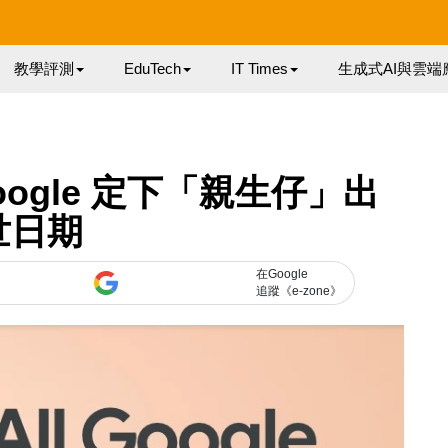
教學評測
EduTech
IT Times
生成式AI與雲端
 Google 定下「親生仔」出
世日期
在Google
追蹤《e-zone》