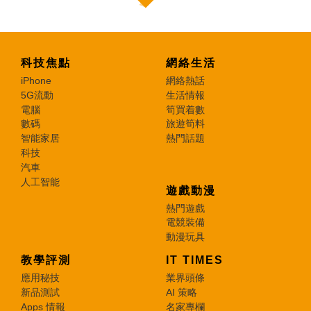
科技焦點
網絡生活
iPhone
網絡熱話
5G流動
生活情報
電腦
筍買着數
數碼
旅遊筍料
智能家居
熱門話題
科技
汽車
人工智能
遊戲動漫
熱門遊戲
電競裝備
動漫玩具
教學評測
IT TIMES
應用秘技
業界頭條
新品測試
AI 策略
Apps 情報
名家專欄