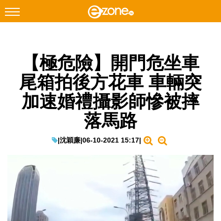
搜尋
【極危險】開門危坐車
Facebook
Instagram
尾箱拍後方花車 車輛突
科技焦點
加速婚禮攝影師慘被摔
網絡生活
落馬路
遊戲動漫
教學評測
|
沈穎廉
|
06-10-2021 15:17
|
EduTech
IT Times
生成式AI與雲端應用
Enterprise Digital Transformation