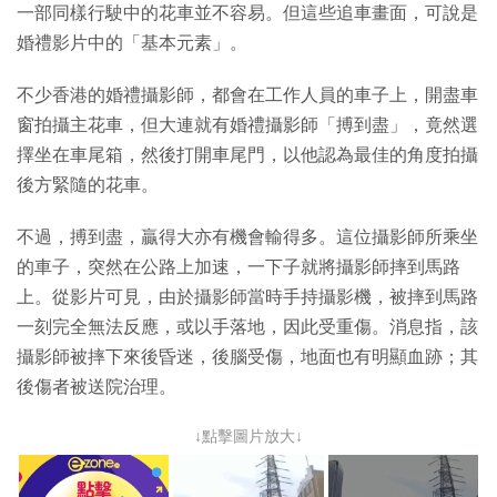
一部同樣行駛中的花車並不容易。但這些追車畫面，可說是
婚禮影片中的「基本元素」。
不少香港的婚禮攝影師，都會在工作人員的車子上，開盡車
窗拍攝主花車，但大連就有婚禮攝影師「搏到盡」，竟然選
擇坐在車尾箱，然後打開車尾門，以他認為最佳的角度拍攝
後方緊隨的花車。
不過，搏到盡，贏得大亦有機會輸得多。這位攝影師所乘坐
的車子，突然在公路上加速，一下子就將攝影師摔到馬路
上。從影片可見，由於攝影師當時手持攝影機，被摔到馬路
一刻完全無法反應，或以手落地，因此受重傷。消息指，該
攝影師被摔下來後昏迷，後腦受傷，地面也有明顯血跡；其
後傷者被送院治理。
↓點擊圖片放大↓