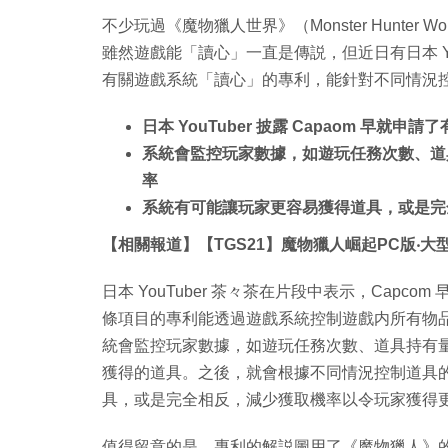
不少玩過《魔物獵人世界》（Monster Hunte
雖然遊戲能「讀心」一直是傳説，但近日有日本 YouTu
有關遊戲系統「讀心」的專利，能針對不同情況
日本 YouTuber 披露 Capaom 早就
系統會監控玩家數據，如遊玩任務次數、道
率
系統有可能讓玩家更容易獲得道具，或是完
【相關報道】【TGS21】魔物獵人崛起PC版‧大
日本 YouTuber 茶々茶在片段中表示，Capcom 
條項目的專利能透過遊戲系統控制遊戲内所有物
統會監控玩家數據，如遊玩任務次數、道具持有
獲得的道具。之後，就會根據不同情況控制道具
具，或是完全相反，減少獲取機率以令玩家獲得
值得留意的是，專利的解説圖用了《魔物獵人》