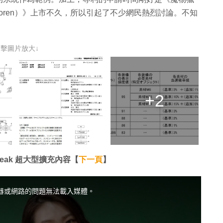
rld：Iceboren）》上市不久，所以引起了不少網民熱烈討論。不知
點擊圖片放大↓
+2
eak 超大型擴充內容【
下一頁
】
器或網路的問題無法載入媒體。