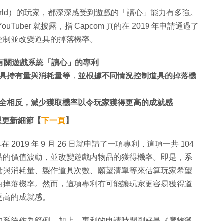
r World）的玩家，都深深感受到遊戲的「讀心」能力有多強。
ber 就披露，指 Capcom 真的在 2019 年申請通過了
控制並改變道具的掉落機率。
申請了有關遊戲系統「讀心」的專利
具持有量與消耗量等，並根據不同情況控制道具的掉落機
全相反，減少獲取機率以令玩家獲得更高的成就感
型更新細節【
下一頁
】
早在 2019 年 9 月 26 日就申請了一項專利，這項一共 104
品的價值波動，並改變遊戲内物品的獲得機率。即是，系
量與消耗量、製作道具次數、願望清單等來估算玩家希望
的掉落機率。然而，這項專利有可能讓玩家更容易獲得道
更高的成就感。
的系統作為範例。加上，專利的申請時間剛好是《魔物獵