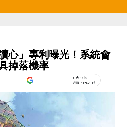
讀心」專利曝光！系統會
具掉落機率
在Google
追蹤《e-zone》