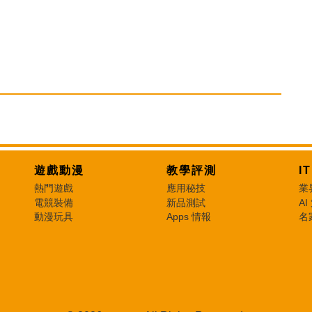
遊戲動漫
教學評測
I
熱門遊戲
應用秘技
業
電競裝備
新品測試
AI
動漫玩具
Apps 情報
名