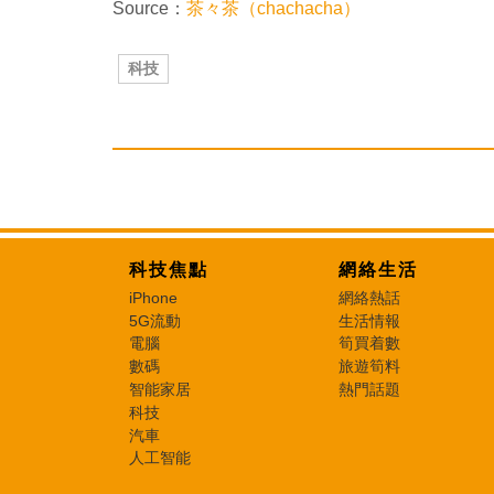
Source：
茶々茶（chachacha）
科技
科技焦點
網絡生活
iPhone
網絡熱話
5G流動
生活情報
電腦
筍買着數
數碼
旅遊筍料
智能家居
熱門話題
科技
汽車
人工智能