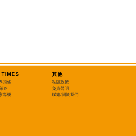
T TIMES
其他
界頭條
私隱政策
 策略
免責聲明
家專欄
聯絡/關於我們