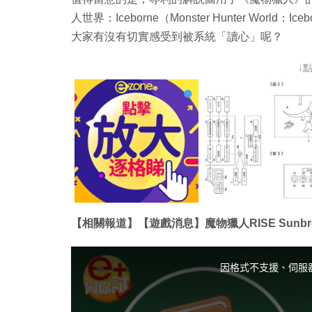
人世界：Iceborne（Monster Hunter Wo
大家有沒有切實感受到被系統「讀心」呢？
↓
【相關報道】【遊戲消息】魔物獵人RISE Sunbr
T
h
i
因格式不支援、伺服
s
i
s
a
m
o