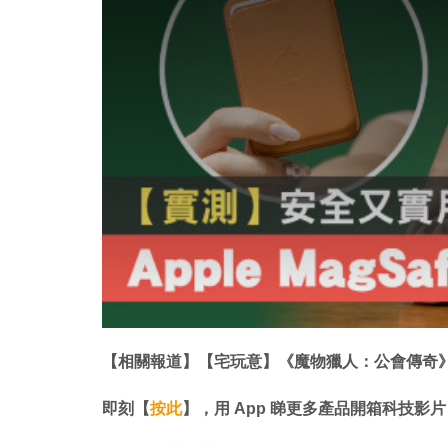
d
a
l
w
i
n
d
o
w
.
【相關報道】【宅玩意】《魔物獵人：公會傳奇》 N
即刻【
按此
】，用 App 睇更多產品開箱科技影片