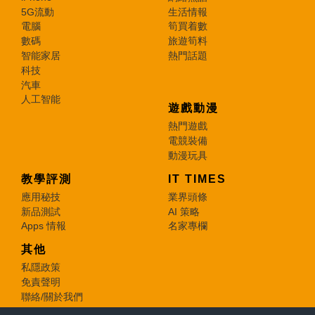
5G流動
生活情報
電腦
筍買着數
數碼
旅遊筍料
智能家居
熱門話題
科技
汽車
人工智能
遊戲動漫
熱門遊戲
電競裝備
動漫玩具
教學評測
IT TIMES
應用秘技
業界頭條
新品測試
AI 策略
Apps 情報
名家專欄
其他
私隱政策
免責聲明
聯絡/關於我們