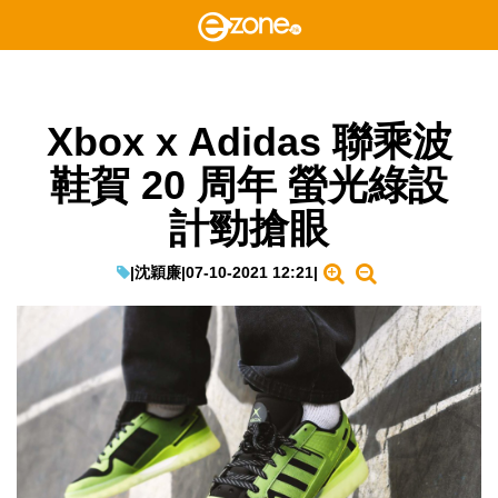
Xbox x Adidas 聯乘波
鞋賀 20 周年 螢光綠設
計勁搶眼
|
沈穎廉
|
07-10-2021 12:21
|