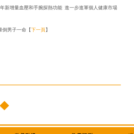
tch 明年新增量血壓和手腕探熱功能 進一步進軍個人健康市場
救暈倒男子一命【
下一頁
】