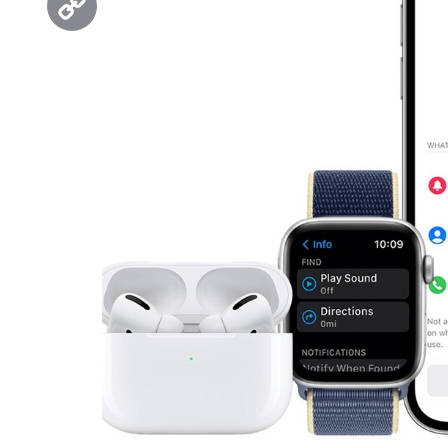
Copy
Link