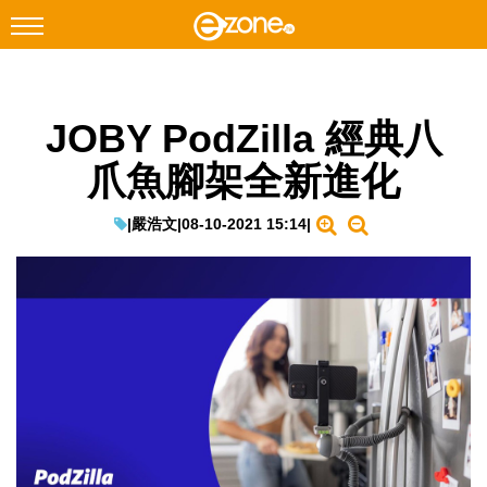
搜尋
JOBY PodZilla 經典八
Facebook
Instagram
爪魚腳架全新進化
科技焦點
網絡生活
|
嚴浩文
|
08-10-2021 15:14
|
遊戲動漫
教學評測
EduTech
IT Times
生成式AI與雲端應用
Enterprise Digital Transformation