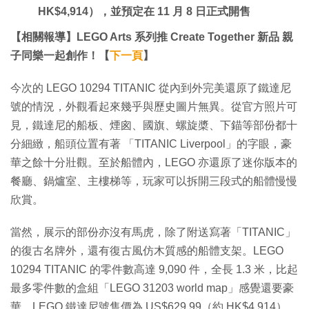
HK$4,914），並預定在 11 月 8 日正式開售
【相關報導】LEGO Arts 系列推 Create Together 新品 親
子同樂一起創作！【
下一頁
】
今次的 LEGO 10294 TITANIC 從內到外完美還原了鐵達尼
號的情況，外觀看起來幾乎與歷史圖片無異。從官方照片可
見，鐵達尼的船板、煙囪、國旗、螺旋槳、下錨等部份都十
分細緻，船頭位置有著 「TITANIC Liverpool」的字眼，豪
華之餘十分壯觀。至於船體內，LEGO 亦還原了迷你版本的
餐廳、鍋爐室、主樓梯等，玩家可以拆開三段式的船體慢慢
欣賞。
當然，展示的部份亦沒有馬虎，除了附送寫著「TITANIC」
的復古名牌外，還有復古風仿木質感的船體支架。LEGO
10294 TITANIC 的零件數高達 9,090 件，全長 1.3 米，比起
最多零件數的盒組「LEGO 31203 world map」感覺還要豪
華。LEGO 鐵達尼號售價為 US$629.99（約 HK$4,914），