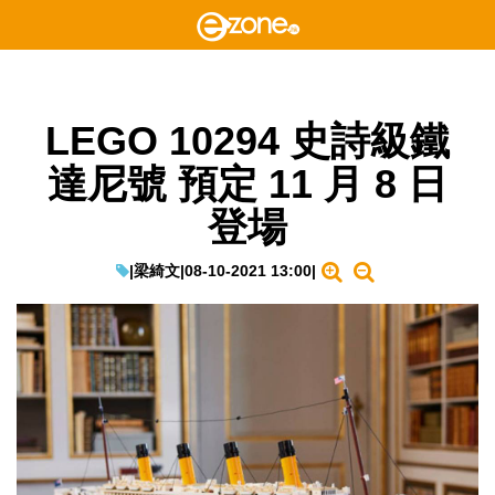
LEGO 10294 史詩級鐵
達尼號 預定 11 月 8 日
登場
|
梁綺文
|
08-10-2021 13:00
|