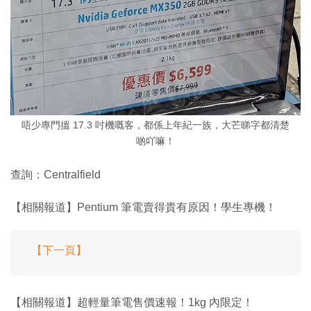
唔少專門搵 17.3 吋機嘅客，都係上年紀一族，大芒睇字都清楚
啲吖嘛！
查詢：Centralfield
【相關報道】Pentium 筆電賣得貴有原因！學生專機！
【下一頁】
【相關報道】超輕量筆電售價速報！1kg 內限定！