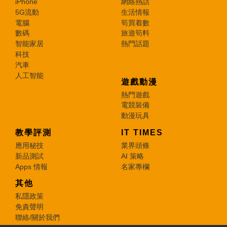
iPhone
網絡熱話
5G流動
生活情報
電腦
筍買着數
數碼
旅遊筍料
智能家居
熱門話題
科技
汽車
人工智能
遊戲動漫
熱門遊戲
電競裝備
動漫玩具
教學評測
IT TIMES
應用秘技
業界頭條
新品測試
AI 策略
Apps 情報
名家專欄
其他
私隱政策
免責聲明
聯絡/關於我們