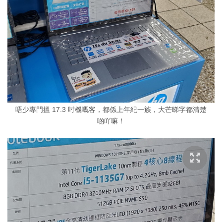
唔少專門搵 17.3 吋機嘅客，都係上年紀一族，大芒睇字都清楚
啲吖嘛！