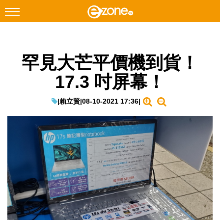
搜尋
罕見大芒平價機到貨！
Facebook
Instagram
17.3 吋屏幕！
科技焦點
網絡生活
|
賴立賢
|
08-10-2021 17:36
|
遊戲動漫
教學評測
EduTech
IT Times
生成式AI與雲端應用
Enterprise Digital Transformation