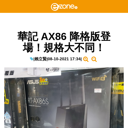
華記 AX86 降格版登
場！規格大不同！
|
賴立賢
|
08-10-2021 17:34
|