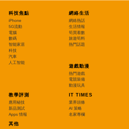
科技焦點
網絡生活
iPhone
網絡熱話
5G流動
生活情報
電腦
筍買着數
數碼
旅遊筍料
智能家居
熱門話題
科技
汽車
人工智能
遊戲動漫
熱門遊戲
電競裝備
動漫玩具
教學評測
IT TIMES
應用秘技
業界頭條
新品測試
AI 策略
Apps 情報
名家專欄
其他