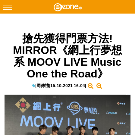
搜尋
搶先獲得門票方法!
Facebook
Instagram
MIRROR《網上行夢想
科技焦點
系 MOOV LIVE Music
網絡生活
One the Road》
遊戲動漫
教學評測
|
周傳禮
|
15-10-2021 16:04
|
EduTech
IT Times
生成式AI與雲端應用
Enterprise Digital Transformation