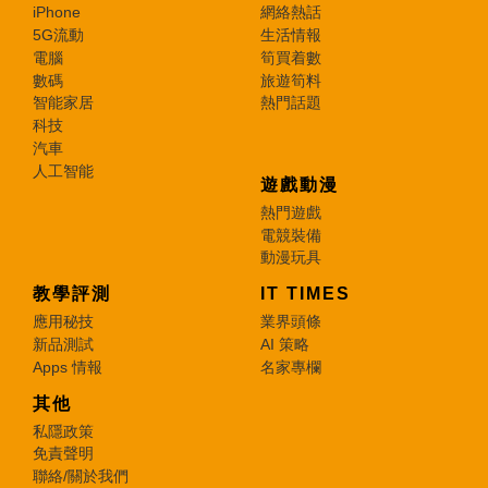
iPhone
網絡熱話
5G流動
生活情報
電腦
筍買着數
數碼
旅遊筍料
智能家居
熱門話題
科技
汽車
人工智能
遊戲動漫
熱門遊戲
電競裝備
動漫玩具
教學評測
IT TIMES
應用秘技
業界頭條
新品測試
AI 策略
Apps 情報
名家專欄
其他
私隱政策
免責聲明
聯絡/關於我們