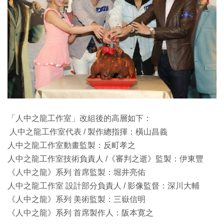
「人中之龍工作室」改組後的高層如下：
人中之龍工作室代表 / 製作總指揮：橫山昌義
人中之龍工作室動畫監製：反町孝之
人中之龍工作室技術負責人 /《審判之逝》監製：伊東豐
《人中之龍》系列 首席監製：堀井亮佑
人中之龍工作室 設計部分負責人 / 影像監督：深川大輔
《人中之龍》系列 美術監製：三嶽信明
《人中之龍》系列 首席製作人：阪本寛之