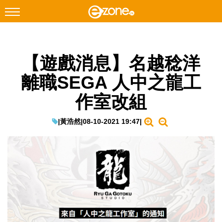
搜尋
【遊戲消息】名越稔洋
Facebook
Instagram
離職SEGA 人中之龍工
科技焦點
作室改組
網絡生活
遊戲動漫
|
黃浩然
|
08-10-2021 19:47
|
教學評測
EduTech
IT Times
生成式AI與雲端應用
Enterprise Digital Transformation