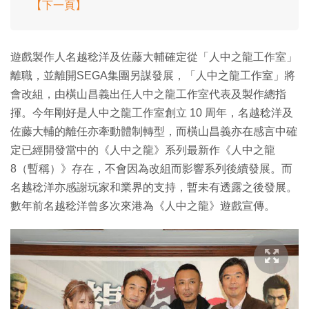
【下一頁】
遊戲製作人名越稔洋及佐藤大輔確定從「人中之龍工作室」
離職，並離開SEGA集團另謀發展，「人中之龍工作室」將
會改組，由橫山昌義出任人中之龍工作室代表及製作總指
揮。今年剛好是人中之龍工作室創立 10 周年，名越稔洋及
佐藤大輔的離任亦牽動體制轉型，而橫山昌義亦在感言中確
定已經開發當中的《人中之龍》系列最新作《人中之龍
8（暫稱）》存在，不會因為改組而影響系列後續發展。而
名越稔洋亦感謝玩家和業界的支持，暫未有透露之後發展。
數年前名越稔洋曾多次來港為《人中之龍》遊戲宣傳。