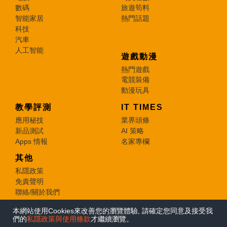
數碼
旅遊筍料
智能家居
熱門話題
科技
汽車
人工智能
遊戲動漫
熱門遊戲
電競裝備
動漫玩具
教學評測
IT TIMES
應用秘技
業界頭條
新品測試
AI 策略
Apps 情報
名家專欄
其他
私隱政策
免責聲明
聯絡/關於我們
本網站使用Cookies來改善您的瀏覽體驗, 請確定您同意及接受我
© 2026 e-zone. All Rights Reserved.
們的
私隱政策與使用條款
才繼續瀏覽。