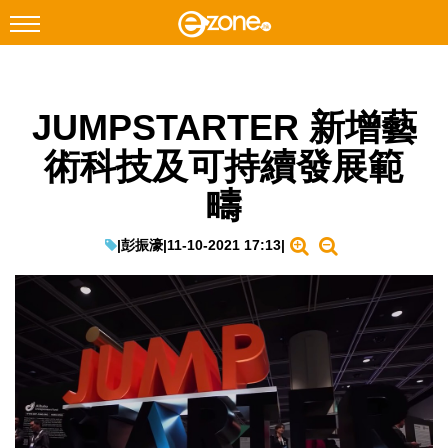
搜尋
JUMPSTARTER 新增藝
Facebook
Instagram
術科技及可持續發展範
科技焦點
疇
網絡生活
遊戲動漫
|
彭振濠
|
11-10-2021 17:13
|
教學評測
EduTech
IT Times
生成式AI與雲端應用
Enterprise Digital Transformation