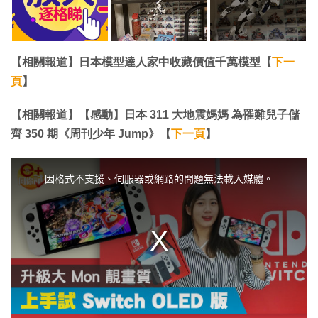
【相關報道】日本模型達人家中收藏價值千萬模型【
下一
頁
】
【相關報道】【感動】日本 311 大地震媽媽 為罹難兒子儲
齊 350 期《周刊少年 Jump》【
下一頁
】
T
h
i
因格式不支援、伺服器或網路的問題無法載入媒體。
s
i
s
a
m
o
d
a
l
w
i
n
d
o
w
.