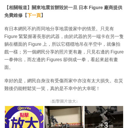
【相關報道】關東地震首辦毀於一旦 日本 Figure 廠商提供
免費維修【
下一頁
】
有日本網民不約而同地分享地震後家中的情景。只見有
Figure 緊緊握著長形的武器，由於武器的另一端卡在另一隻
躺在櫃面的 Figure 上，所以它穩穩地吊在半空中，就像拍
戲一樣；另一個網民分享的照片更有趣，只見右邊的 Figure
一拳伸出，而左邊的 Figures 卻倒成一拳，看起來超有畫
面。
幸好的是，網民自身沒有受傷而家中亦沒有太大損失。在災
難後仍能輕鬆笑一笑，真的是不幸中的大幸呢！
↓點擊圖片放大↓
+3