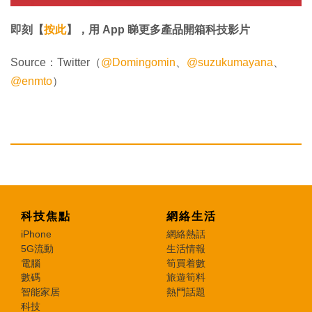
即刻【
按此
】，用 App 睇更多產品開箱科技影片
Source：Twitter（
@Domingomin
、
@suzukumayana
、
@enmto
）
科技焦點
網絡生活
iPhone
網絡熱話
5G流動
生活情報
電腦
筍買着數
數碼
旅遊筍料
智能家居
熱門話題
科技