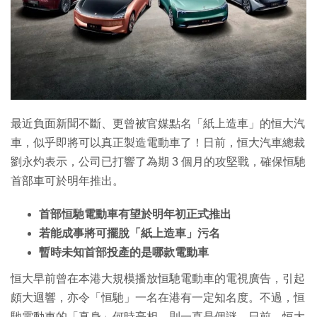
最近負面新聞不斷、更曾被官媒點名「紙上造車」的恒大汽
車，似乎即將可以真正製造電動車了！日前，恒大汽車總裁
劉永灼表示，公司已打響了為期 3 個月的攻堅戰，確保恒馳
首部車可於明年推出。
首部恒馳電動車有望於明年初正式推出
若能成事將可擺脫「紙上造車」污名
暫時未知首部投產的是哪款電動車
恒大早前曾在本港大規模播放恒馳電動車的電視廣告，引起
頗大迴響，亦令「恒馳」一名在港有一定知名度。不過，恒
馳電動車的「真身」何時亮相，則一直是個謎。日前，恒大