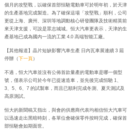
個月的攻堅戰，以確保首部恒馳電動車可於明年初，於天津
的生產基地完成製造。為了確保這場「攻堅戰」順利，公司
更從上海、廣州、深圳等地調動核心研發團隊及技術精英前
來天津支援，可說是眾志城城。恒大汽車更表示，天津的生
產基地已成為國內一流的工業 4.0 高端智能工廠。
【其他報道】晶片短缺影響汽車生產 日內瓦車展連續 3 屆
停辦（
下一頁
）
不過，恒大汽車並沒有公佈首款量產的電動車是哪一個型
號，僅表示公司於今年已提速造車，並先後完成恒馳 1、
3、5、6、7 的試製車，而且已順利完成冬測、夏天測試及
高原測試。
恒大的新聞稿又指出，與會的供應商代表均相信恒大汽車可
以迅速走出黑暗時刻，各單位會確保零件按時完成，確保首
部恒馳會如期面世。