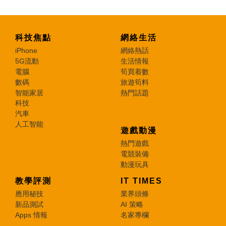
科技焦點
網絡生活
iPhone
網絡熱話
5G流動
生活情報
電腦
筍買着數
數碼
旅遊筍料
智能家居
熱門話題
科技
汽車
人工智能
遊戲動漫
熱門遊戲
電競裝備
動漫玩具
教學評測
IT TIMES
應用秘技
業界頭條
新品測試
AI 策略
Apps 情報
名家專欄