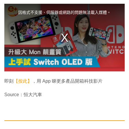
T
h
i
因格式不支援、伺服器或網路的問題無法載入媒體。
s
i
s
a
m
o
d
a
l
w
i
n
d
o
w
.
即刻
【按此】
，用 App 睇更多產品開箱科技影片
Source：恒大汽車