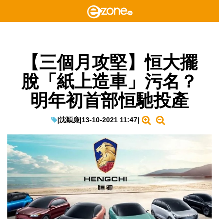
【三個月攻堅】恒大擺
脫「紙上造車」污名？
明年初首部恒馳投產
|
沈穎廉
|
13-10-2021 11:47
|