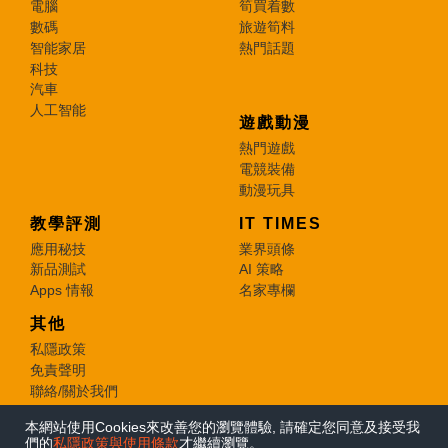
電腦
筍買着數
數碼
旅遊筍料
智能家居
熱門話題
科技
汽車
人工智能
遊戲動漫
熱門遊戲
電競裝備
動漫玩具
教學評測
IT TIMES
應用秘技
業界頭條
新品測試
AI 策略
Apps 情報
名家專欄
其他
私隱政策
免責聲明
聯絡/關於我們
本網站使用Cookies來改善您的瀏覽體驗, 請確定您同意及接受我
© 2026 e-zone. All Rights Reserved.
們的
私隱政策與使用條款
才繼續瀏覽。