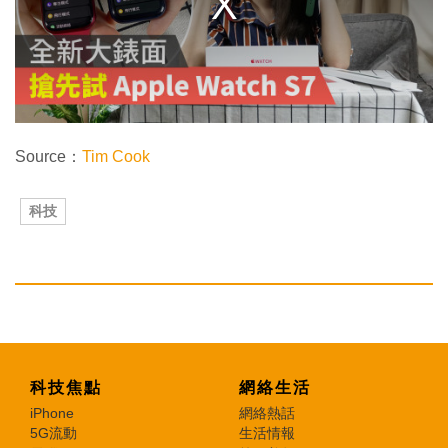
l
w
i
n
d
o
w
.
Source：
Tim Cook
科技
科技焦點
網絡生活
iPhone
網絡熱話
5G流動
生活情報