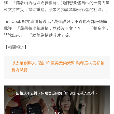
稱：「隨著山西地區逐步復蘇，我們想要儘自己的一份力量
來支持救災，幫助重建。蘋果將捐款幫助受影響的社區。」
Tim Cook 帖文獲得超過 1.7 萬個讚好，不過也有部份網民
批評：「蘋果每次都說捐，然後沒下文了？」、「捐多少，
請說出來」、「給華為捐點芯片」等。
【相關報道】
以太幣創辦人捐逾 10 億美元柴犬幣 助印度抗疫卻被
視為減持
T
h
i
因格式不支援、伺服器或網路的問題無法載入媒體。
s
i
s
a
m
o
d
a