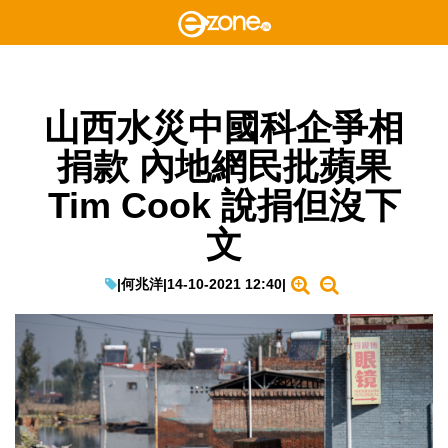
山西水災中國科企爭相
捐款 內地網民批蘋果
Tim Cook 說捐但沒下
文
|
何兆洋
|
14-10-2021 12:40
|