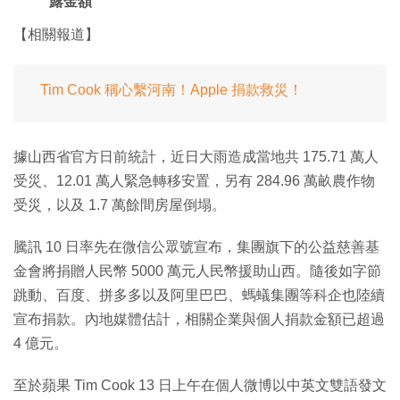
露金額
【相關報道】
Tim Cook 稱心繫河南！Apple 捐款救災！
據山西省官方日前統計，近日大雨造成當地共 175.71 萬人
受災、12.01 萬人緊急轉移安置，另有 284.96 萬畝農作物
受災，以及 1.7 萬餘間房屋倒塌。
騰訊 10 日率先在微信公眾號宣布，集團旗下的公益慈善基
金會將捐贈人民幣 5000 萬元人民幣援助山西。隨後如字節
跳動、百度、拼多多以及阿里巴巴、螞蟻集團等科企也陸續
宣布捐款。內地媒體估計，相關企業與個人捐款金額已超過
4 億元。
至於蘋果 Tim Cook 13 日上午在個人微博以中英文雙語發文