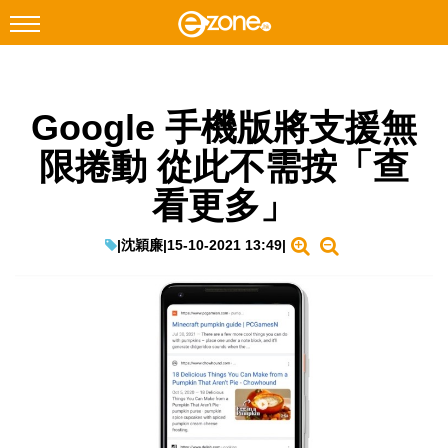
搜尋
Google 手機版將支援無
Facebook
Instagram
限捲動 從此不需按「查
科技焦點
看更多」
網絡生活
遊戲動漫
|
沈穎廉
|
15-10-2021 13:49
|
教學評測
EduTech
IT Times
生成式AI與雲端應用
Enterprise Digital Transformation