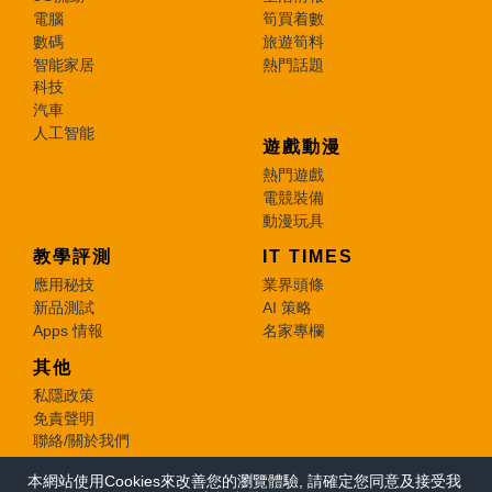
電腦
筍買着數
數碼
旅遊筍料
智能家居
熱門話題
科技
汽車
人工智能
遊戲動漫
熱門遊戲
電競裝備
動漫玩具
教學評測
IT TIMES
應用秘技
業界頭條
新品測試
AI 策略
Apps 情報
名家專欄
其他
私隱政策
免責聲明
聯絡/關於我們
本網站使用Cookies來改善您的瀏覽體驗, 請確定您同意及接受我
© 2026 e-zone. All Rights Reserved.