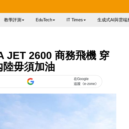
教學評測
EduTech
IT Times
生成式AI與雲端
A JET 2600 商務飛機 穿
內陸毋須加油
在Google
追蹤《e-zone》