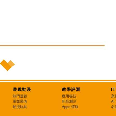
遊戲動漫
教學評測
I
熱門遊戲
應用秘技
業
電競裝備
新品測試
AI
動漫玩具
Apps 情報
名