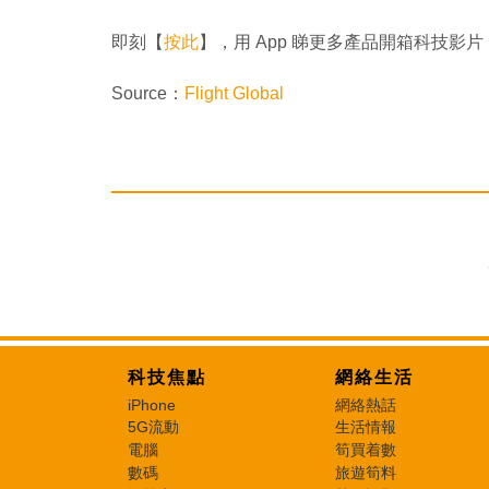
即刻【
按此
】，用 App 睇更多產品開箱科技影片
Source：
Flight Global
科技焦點
網絡生活
iPhone
網絡熱話
5G流動
生活情報
電腦
筍買着數
數碼
旅遊筍料