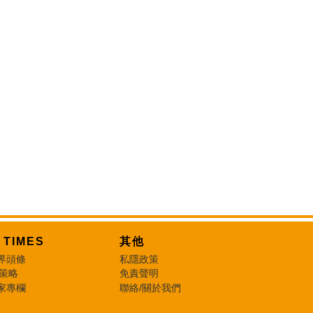
T TIMES
其他
界頭條
私隱政策
 策略
免責聲明
家專欄
聯絡/關於我們