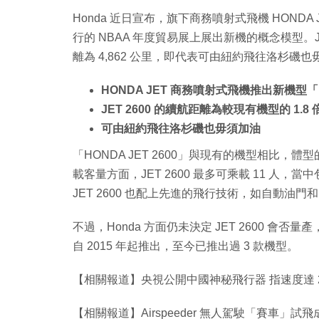
Honda 近日宣布，旗下商務噴射式飛機 HONDA 
行的 NBAA 年度貿易展上展出新機的概念模型。JE
離為 4,862 公里，即代表可由紐約飛往洛杉磯
HONDA JET 商務噴射式飛機推出新機型「HO
JET 2600 的續航距離為較現有機型的 1.8 
可由紐約飛往洛杉磯也毋須加油
「HONDA JET 2600」與現有的機型相比，
載客量方面，JET 2600 最多可乘載 11 人，
JET 2600 也配上先進的飛行技術，如自動油
不過，Honda 方面仍未決定 JET 2600 會否
自 2015 年起推出，至今已推出過 3 款機型。
【相關報道】央視公開中國神秘飛行器 指速度達 
【相關報道】Airspeeder 無人駕駛「賽車」