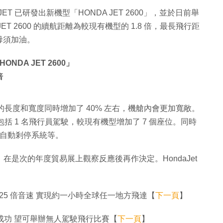
JET 已研發出新機型「HONDA JET 2600」，並於日前舉
T 2600 的續航距離為較現有機型的 1.8 倍，最長飛行距
也毋須加油。
NDA JET 2600」
倍
體型的長度和寬度同時增加了 40% 左右，機艙內會更加寬敞。
當中包括 1 名飛行員駕駛，較現有機型增加了 7 個座位。同時
門和自動剎停系統等。
量產，在是次的年度貿易展上觀察反應後再作決定。HondaJet
25 倍音速 實現約一小時全球任一地方飛達【
下一頁
】
試飛成功 望可舉辦無人駕駛飛行比賽【
下一頁
】