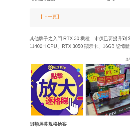
【下一頁】
其他牌子之入門 RTX 30 機種，市價已要提升到 $8,99
11400H CPU、RTX 3050 顯示卡、16GB 記
↓
另類屏幕規格搶客