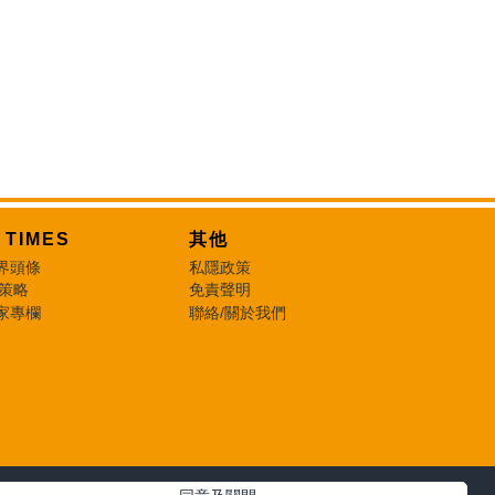
T TIMES
其他
界頭條
私隱政策
 策略
免責聲明
家專欄
聯絡/關於我們