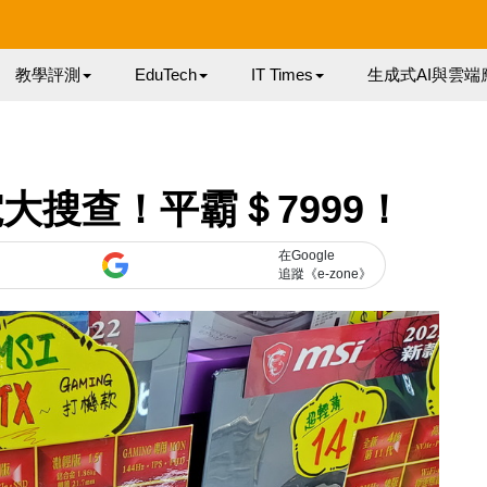
教學評測
EduTech
IT Times
生成式AI與雲端
筆電大搜查！平霸＄7999！
在Google
追蹤《e-zone》