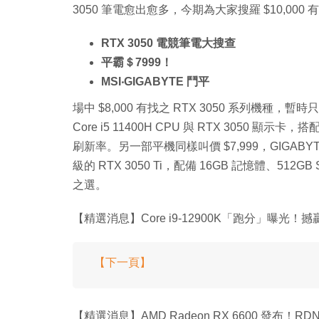
3050 筆電愈出愈多，今期為大家搜羅 $10,000 
RTX 3050 電競筆電大搜查
平霸＄7999！
MSI‧GIGABYTE 鬥平
場中 $8,000 有找之 RTX 3050 系列機種，暫時
Core i5 11400H CPU 與 RTX 3050 顯示卡，
刷新率。另一部平機同樣叫價 $7,999，GIGABYTE 
級的 RTX 3050 Ti，配備 16GB 記憶體、512GB 
之選。
【精選消息】Core i9-12900K「跑分」曝光！撼贏 R
【下一頁】
【精選消息】AMD Radeon RX 6600 發布！R