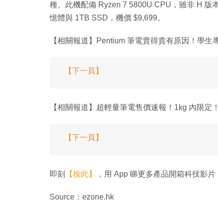
種。此機配備 Ryzen 7 5800U CPU，雖非 H
憶體與 1TB SSD，機價 $9,699。
【相關報道】Pentium 筆電賣得貴有原因！學生
【下一頁】
【相關報道】超輕量筆電售價速報！1kg 內限定
【下一頁】
即刻
【按此】
，用 App 睇更多產品開箱科技影片
Source：ezone.hk