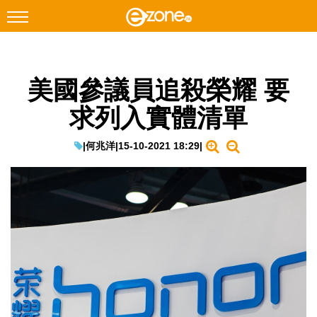
搜尋
美國參議員追殺榮耀 要
Facebook
Instagram
求列入實體清單
科技焦點
網絡生活
|
何兆洋
|
15-10-2021 18:29
|
遊戲動漫
教學評測
EduTech
IT Times
生成式AI與雲端應用
Enterprise Digital Transformation