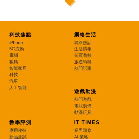
科技焦點
網絡生活
iPhone
網絡熱話
5G流動
生活情報
電腦
筍買着數
數碼
旅遊筍料
智能家居
熱門話題
科技
汽車
人工智能
遊戲動漫
熱門遊戲
電競裝備
動漫玩具
教學評測
IT TIMES
應用秘技
業界頭條
新品測試
AI 策略