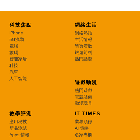
科技焦點
網絡生活
iPhone
網絡熱話
5G流動
生活情報
電腦
筍買着數
數碼
旅遊筍料
智能家居
熱門話題
科技
汽車
人工智能
遊戲動漫
熱門遊戲
電競裝備
動漫玩具
教學評測
IT TIMES
應用秘技
業界頭條
新品測試
AI 策略
Apps 情報
名家專欄