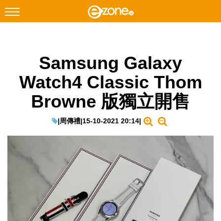
搜尋
Samsung Galaxy
Facebook
Instagram
Watch4 Classic Thom
科技焦點
Browne 版獨立開售
網絡生活
遊戲動漫
|
周傳禮
|
15-10-2021 20:14
|
教學評測
EduTech
IT Times
生成式AI與雲端應用
Enterprise Digital Transformation