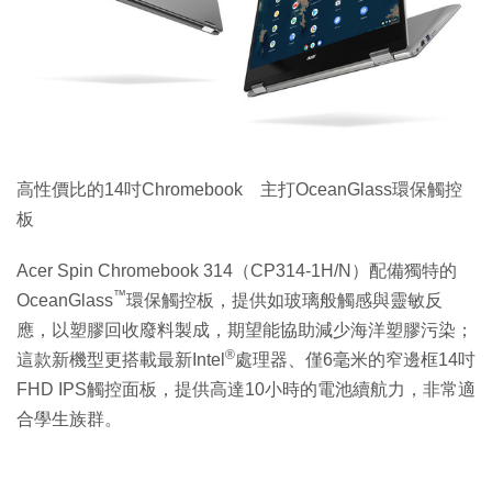
高性價比的14吋Chromebook 主打OceanGlass環保觸控
板
Acer Spin Chromebook 314（CP314-1H/N）配備獨特的
™
OceanGlass
環保觸控板，提供如玻璃般觸感與靈敏反
應，以塑膠回收廢料製成，期望能協助減少海洋塑膠污染；
®
這款新機型更搭載最新Intel
處理器、僅6毫米的窄邊框14吋
FHD IPS觸控面板，提供高達10小時的電池續航力，非常適
合學生族群。