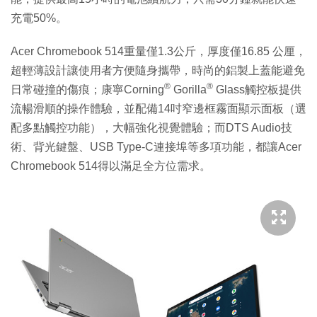
充電50%。
Acer Chromebook 514重量僅1.3公斤，厚度僅16.85 公厘，
超輕薄設計讓使用者方便隨身攜帶，時尚的鋁製上蓋能避免
®
®
日常碰撞的傷痕；康寧Corning
Gorilla
Glass觸控板提供
流暢滑順的操作體驗，並配備14吋窄邊框霧面顯示面板（選
配多點觸控功能），大幅強化視覺體驗；而DTS Audio技
術、背光鍵盤、USB Type-C連接埠等多項功能，都讓Acer
Chromebook 514得以滿足全方位需求。