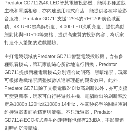
Predator GD711為4K LED智慧電競投影機，能與多種遊戲
主機和電腦相容，亦內建應用程式商店，能提供各種串流影
音服務。Predator GD711支援125%的REC709廣色域面
積、4K UHD超高解析度、4,000 LED流明亮度、提供高動
態對比與HDR10等規格，提供高畫質的投影內容，為玩家
打造令人驚艷的遊戲體驗。
主打電競領域的Predator GD711智慧電競投影機，含有多
種觀看模式，讓玩家能隨心所欲地進行切換，Predator
GD711提供兩種電競模式分別適合於明亮、黑暗場景，玩家
可根據遊戲場景調整幀數以達最理想的觀看效果。此外，
Predator GD711除了支援電腦240Hz高刷新以外，亦可支援
可變更新率，玩家可自行將遊戲主機、電腦輸出的刷新率設
定為1080p 120Hz或1080p 144Hz，在毫秒必爭的關鍵時刻
維持遊戲畫面的穩定與流暢。不只玩遊戲，Predator
GD711在ECO模式產生的運轉聲也僅有23dBA，不影響追
劇時的沉浸體驗。