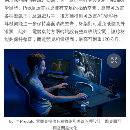
易清潔的時尚碳纖維塗層，另一款則主打客製化的Predator
滑鼠墊。Predator電競桌擁有充足的收納空間，層架可放置
各種遊戲把手及遊戲片等，後方插槽則可放置AC變壓器，
耳機架能進一步保持桌面清爽整齊，杯架則可避免液體意外
潑濺；此外，電競桌前方兩端均設有整線收納空間，讓線材
能夠保持整齊；而電競桌相當穩固，最高可耐重120公斤。
55 吋 Predator電競桌提供各種收納和整線管理設計，將桌面可
用空間最大化