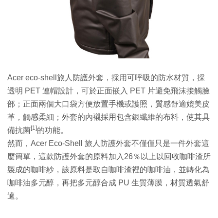
Acer eco-shell旅人防護外套，採用可呼吸的防水材質，採
透明 PET 連帽設計，可於正面嵌入 PET 片避免飛沫接觸臉
部；正面兩個大口袋方便放置手機或護照，質感舒適媲美皮
革，觸感柔細；外套的內襯採用包含銀纖維的布料，使其具
[1]
備抗菌
的功能。
然而，Acer Eco-Shell 旅人防護外套不僅僅只是一件外套這
麼簡單，這款防護外套的原料加入26％以上以回收咖啡渣所
製成的咖啡紗，該原料是取自咖啡渣裡的咖啡油，並轉化為
咖啡油多元醇，再把多元醇合成 PU 生質薄膜，材質透氣舒
適。