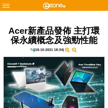
搜尋
Acer新產品發佈 主打環
Facebook
Instagram
保永續概念及強勁性能
科技焦點
網絡生活
|
|
18-10-2021 18:34
|
遊戲動漫
教學評測
EduTech
IT Times
生成式AI與雲端應用
Enterprise Digital Transformation