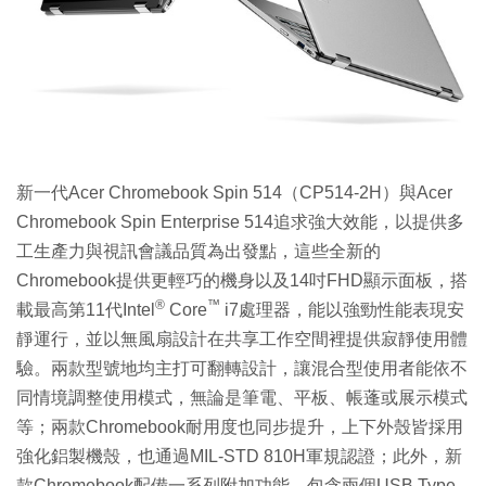
新一代Acer Chromebook Spin 514（CP514-2H）與Acer
Chromebook Spin Enterprise 514追求強大效能，以提供多
工生產力與視訊會議品質為出發點，這些全新的
Chromebook提供更輕巧的機身以及14吋FHD顯示面板，搭
®
™
載最高第11代Intel
Core
i7處理器，能以強勁性能表現安
靜運行，並以無風扇設計在共享工作空間裡提供寂靜使用體
驗。兩款型號地均主打可翻轉設計，讓混合型使用者能依不
同情境調整使用模式，無論是筆電、平板、帳蓬或展示模式
等；兩款Chromebook耐用度也同步提升，上下外殼皆採用
強化鋁製機殼，也通過MIL-STD 810H軍規認證；此外，新
款Chromebook配備一系列附加功能，包含兩個USB Type-