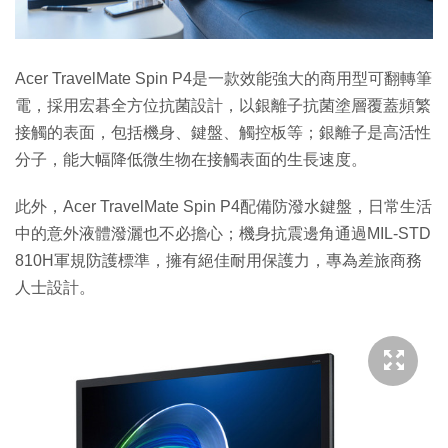
Acer TravelMate Spin P4是一款效能強大的商用型可翻轉筆
電，採用宏碁全方位抗菌設計，以銀離子抗菌塗層覆蓋頻繁
接觸的表面，包括機身、鍵盤、觸控板等；銀離子是高活性
分子，能大幅降低微生物在接觸表面的生長速度。
此外，Acer TravelMate Spin P4配備防潑水鍵盤，日常生活
中的意外液體潑灑也不必擔心；機身抗震邊角通過MIL-STD
810H軍規防護標準，擁有絕佳耐用保護力，專為差旅商務
人士設計。