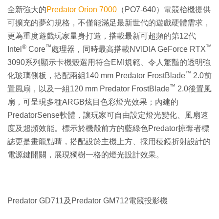
全新強大的
Predator Orion 7000
（PO7-640）電競枱機提供
可擴充的夢幻規格，不僅能滿足最新世代的遊戲硬體需求，
更為重度遊戲玩家量身打造，搭載最新可超頻的第12代
®
™
™
Intel
Core
處理器，同時最高搭載NVIDIA GeForce RTX
3090系列顯示卡機殼選用符合EMI規範、令人驚豔的透明強
™
化玻璃側板，搭配兩組140 mm Predator FrostBlade
2.0前
™
置風扇，以及一組120 mm Predator FrostBlade
2.0後置風
扇，可呈現多種ARGB炫目色彩燈光效果；內建的
PredatorSense軟體，讓玩家可自由設定燈光變化、風扇速
度及超頻效能。標示於機殼前方的藍綠色Predator掠奪者標
誌更是畫龍點睛，搭配設於主機上方、採用稜鏡折射設計的
電源鍵開關，展現獨樹一格的燈光設計效果。
Predator GD711及Predator GM712電競投影機