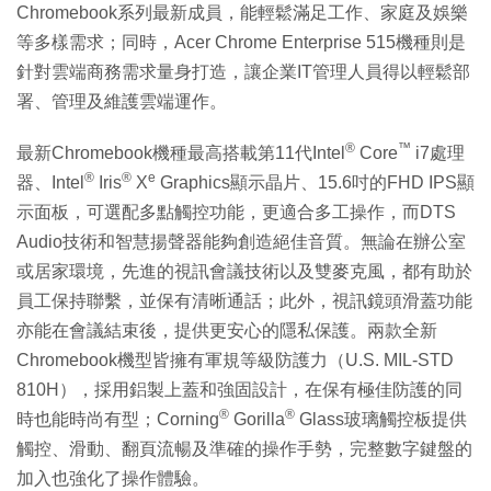
Chromebook系列最新成員，能輕鬆滿足工作、家庭及娛樂
等多樣需求；同時，Acer Chrome Enterprise 515機種則是
針對雲端商務需求量身打造，讓企業IT管理人員得以輕鬆部
署、管理及維護雲端運作。
®
™
最新Chromebook機種最高搭載第11代Intel
Core
i7處理
®
®
e
器、Intel
Iris
X
Graphics顯示晶片、15.6吋的FHD IPS顯
示面板，可選配多點觸控功能，更適合多工操作，而DTS
Audio技術和智慧揚聲器能夠創造絕佳音質。無論在辦公室
或居家環境，先進的視訊會議技術以及雙麥克風，都有助於
員工保持聯繫，並保有清晰通話；此外，視訊鏡頭滑蓋功能
亦能在會議結束後，提供更安心的隱私保護。兩款全新
Chromebook機型皆擁有軍規等級防護力（U.S. MIL-STD
810H），採用鋁製上蓋和強固設計，在保有極佳防護的同
®
®
時也能時尚有型；Corning
Gorilla
Glass玻璃觸控板提供
觸控、滑動、翻頁流暢及準確的操作手勢，完整數字鍵盤的
加入也強化了操作體驗。