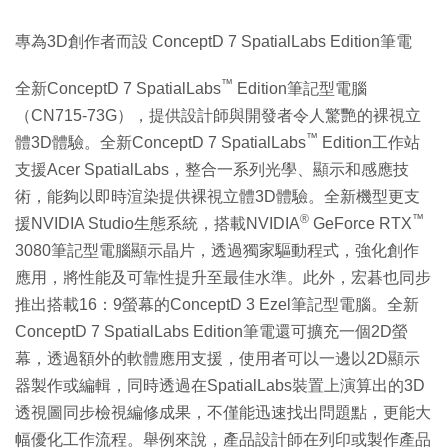
專為3D創作者而設 ConceptD 7 SpatialLabs Edition筆電
™
全新ConceptD 7 SpatialLabs
Edition筆記型電腦
（CN715-73G），提供設計師與開發者令人驚艷的裸視立
™
體3D體驗。全新ConceptD 7 SpatialLabs
Edition工作站
支援Acer SpatialLabs，整合一系列光學、顯示和感應技
術，能夠以即時渲染提供裸視立體3D體驗。全新機型更支
®
™
援NVIDIA Studio生態系統，搭載NVIDIA
GeForce RTX
3080筆記型電腦顯示晶片，透過獨家驅動程式，強化創作
應用，將性能及可靠性提升至最佳水準。此外，宏碁也同步
推出搭載16：9螢幕的ConceptD 3 Ezel筆記型電腦。全新
ConceptD 7 SpatialLabs Edition筆電還可擴充一個2D螢
幕，透過額外的軟體應用支援，使用者可以一邊以2D顯示
器製作或編輯，同時透過在SpatialLabs裝置上演算出的3D
透視圖同步檢視編修成果，不僅能迅速找出問題點，更能大
幅優化工作流程。舉例來說，產品設計師在列印或製作產品