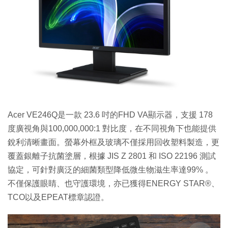
Acer VE246Q是一款 23.6 吋的FHD VA顯示器，支援 178
度廣視角與100,000,000:1 對比度，在不同視角下也能提供
銳利清晰畫面。螢幕外框及玻璃不僅採用回收塑料製造，更
覆蓋銀離子抗菌塗層，根據 JIS Z 2801 和 ISO 22196 測試
協定，可針對廣泛的細菌類型降低微生物滋生率達99% 。
不僅保護眼睛、也守護環境，亦已獲得ENERGY STAR®、
TCO以及EPEAT標章認證。