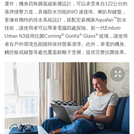
運作；機身四角圓弧緩衝層設計，可以承受來自122公分的
落摔撞擊力道，具備防水功能的I/O 連接埠、喇叭和鍵盤，
™
更擁有獨特的排水系統設計，搭配宏碁獨家Aquafan
防水
技術，讓使用者可以帶著電腦四處探險。新一代Enduro
®
®
®
Urban N3採用抗菌Corning
Gorilla
Glass
玻璃，讓使用
者在戶外環境也能隨時保持螢幕潔淨。此外，筆電的機身、
觸控板或鍵盤等處也覆蓋銀離子塗層，提供完整抗菌效果。