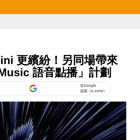
d mini 更繽紛！另同場帶來
 Music 語音點播」計劃
在Google
追蹤《e-zone》