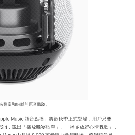
晶片帶來豐富和細膩的原音體驗。
le Music 語音點播」將於秋季正式登場，用戶只要
 Siri，說出「播放晚宴歌單」、「播啲放鬆心情嘅歌」，