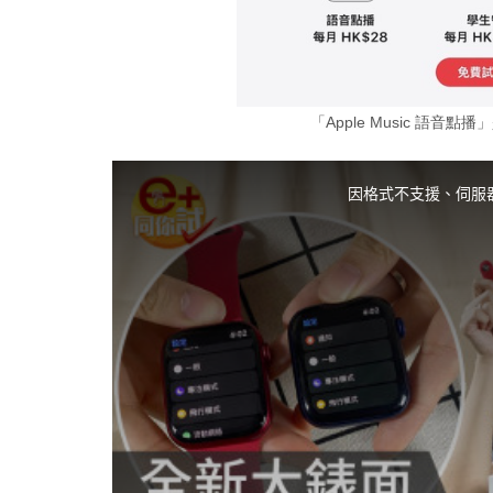
「Apple Music 語音點播
T
h
i
因格式不支援、伺服
s
i
s
a
m
o
d
a
l
w
i
n
d
o
w
.