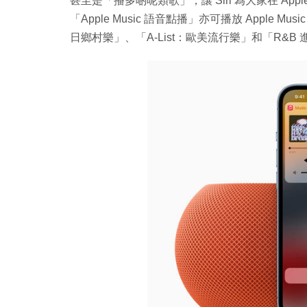
甚至是「播多啲呢類歌」，讓 Siri 為大家在 Appl
「Apple Music 語音點播」亦可播放 Apple 
日鄉村樂」、「A-List：歐美流行樂」和「R&