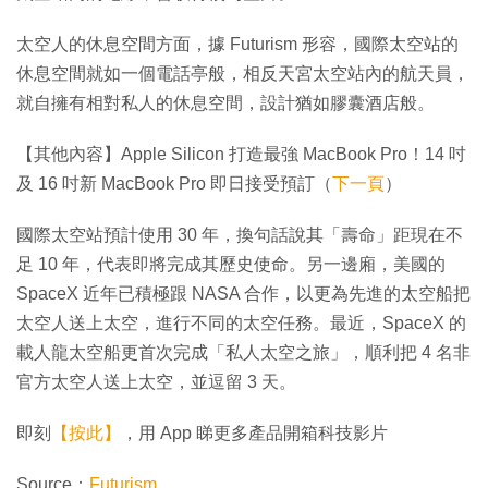
太空人的休息空間方面，據 Futurism 形容，國際太空站的
休息空間就如一個電話亭般，相反天宮太空站內的航天員，
就自擁有相對私人的休息空間，設計猶如膠囊酒店般。
【其他內容】Apple Silicon 打造最強 MacBook Pro！14 吋
及 16 吋新 MacBook Pro 即日接受預訂（
下一頁
）
國際太空站預計使用 30 年，換句話說其「壽命」距現在不
足 10 年，代表即將完成其歷史使命。另一邊廂，美國的
SpaceX 近年已積極跟 NASA 合作，以更為先進的太空船把
太空人送上太空，進行不同的太空任務。最近，SpaceX 的
載人龍太空船更首次完成「私人太空之旅」，順利把 4 名非
官方太空人送上太空，並逗留 3 天。
即刻
【按此】
，用 App 睇更多產品開箱科技影片
Source：
Futurism