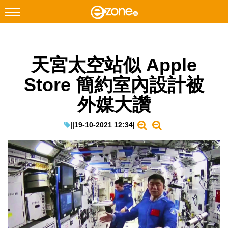
搜尋
天宮太空站似 Apple
Facebook
Instagram
Store 簡約室內設計被
科技焦點
外媒大讚
網絡生活
遊戲動漫
|
|
19-10-2021 12:34
|
教學評測
EduTech
IT Times
生成式AI與雲端應用
Enterprise Digital Transformation