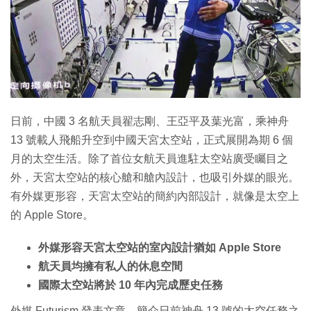
特集
日前，中國 3 名航天員翟志剛、王亞平及葉光富，乘神舟
13 號載人飛船升空到中國天宮太空站，正式展開為期 6 個
月的太空生活。除了首位女航天員進駐太空站廣受矚目之
外，天宮太空站的核心艙和艙內設計，也吸引外媒的眼光。
有外媒更形容，天宮太空站的簡約內部設計，就像是太空上
的 Apple Store。
外媒形容天宮太空站的室內設計猶如 Apple Store
航天員均擁有私人的休息空間
國際太空站將於 10 年內完成歷史任務
外媒 Futurism 發表文章，簡介日前神舟 13 號的太空任務之