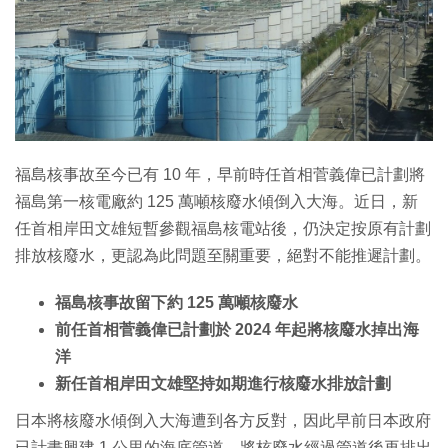
福島核事故至今已有 10 年，早前時任首相菅義偉已計劃將
福島第一核電廠約 125 萬噸核廢水傾倒入大海。近日，新
任首相岸田文雄短暫參觀福島核電站後，仍決定按原有計劃
排放核廢水，更認為此問題至關重要，絕對不能推遲計劃。
福島核事故留下約 125 萬噸核廢水
前任首相菅義偉已計劃於 2024 年起將核廢水掉出海
洋
新任首相岸田文雄堅持如期進行核廢水排放計劃
日本將核廢水傾倒入大海遭到各方反對，因此早前日本政府
已計畫興建 1 公里的海底管道，將核廢水經過管道後再排出