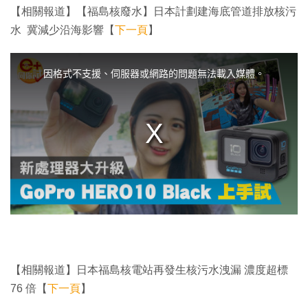
【相關報道】【福島核廢水】日本計劃建海底管道排放核污
水 冀減少沿海影響【
下一頁
】
T
h
i
因格式不支援、伺服器或網路的問題無法載入媒體。
s
i
s
a
m
o
d
a
l
w
i
n
d
o
w
.
【相關報道】日本福島核電站再發生核污水洩漏 濃度超標
76 倍【
下一頁
】