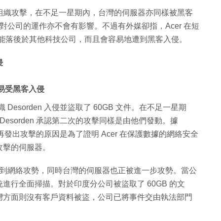
客組織攻擊，在不足一星期內，台灣的伺服器亦同樣被黑客
，對公司的運作亦不會有影響。不過有外媒卻指，Acer 在短
平可能落後於其他科技公司，而且會容易地遭到黑客入侵。
侵
容易受黑客入侵
Desorden 入侵並盜取了 60GB 文件。在不足一星期
Desorden 承認第二次的攻擊同樣是由他們發動。據
時間內再發出攻擊的原因是為了證明 Acer 在保護數據的網絡安全
攻擊的伺服器。
司受到網絡攻勢，同時台灣的伺服器也正被進一步攻勢。當公
行全面掃描。對於印度分公司被盜取了 60GB 的文
灣方面則沒有客戶資料被盜，公司已將事件交由執法部門