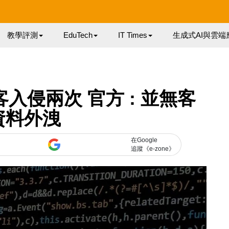
教學評測
EduTech
IT Times
生成式AI與雲端
客入侵兩次 官方 : 並無客
資料外洩
在Google
追蹤《e-zone》