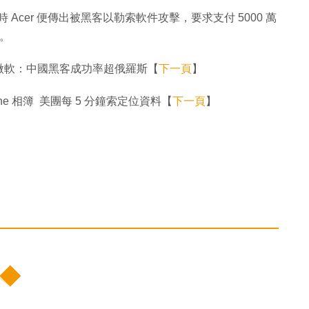
時 Acer 便傳出被黑客以勒索軟件攻擊，要求支付 5000 萬
金。
微軟：中國黑客成功率超俄羅斯【
下一頁
】
e 相簿 美團每 5 分鐘索定位資料【
下一頁
】