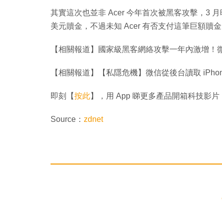
其實這次也並非 Acer 今年首次被黑客攻擊，3 月
美元贖金，不過未知 Acer 有否支付這筆巨額贖
【相關報道】國家級黑客網絡攻擊一年內激增！
【相關報道】【私隱危機】微信從後台讀取 iPhon
即刻【
按此
】，用 App 睇更多產品開箱科技影片
Source：
zdnet