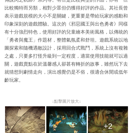
比較獨特而另類，相對少眾但仍獲得好評的作品。其社長曾
表示遊戲規模的大小不是關鍵，更重要是帶給玩家的感動和
印象深刻的遊戲體驗。這次的《邪惡國王與出色勇者》同樣
有十分強烈特色，使用好評的兒童繪本美術風格，以傳統的
「勇者與魔王」作題材，整體氣氛柔和舒坦。遊戲系統以地
圖探索和隨機遇敵設計，採用回合式戰鬥，系統上沒有複雜
之處，只要多打怪升級到一定程度，適當使用技能就可以過
關，遊戲賣點在於溫馨感人卻甚有轉折的故事，雖然玩下去
就猜想到劇情走向，演出感覺仍是不俗，很適合休閒或低年
齡玩家。
↓點擊圖片放大↓
+2