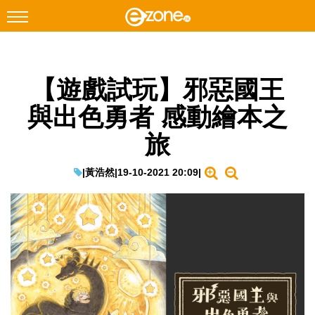
搜尋
【遊戲試玩】邪惡國王
Facebook
Instagram
與出色勇者 感動繪本之
科技焦點
旅
網絡生活
遊戲動漫
|
黃浩然
|
19-10-2021 20:09
|
教學評測
EduTech
IT Times
生成式AI與雲端應用
Enterprise Digital Transformation