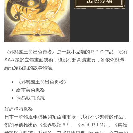
特集
《邪惡國王與出色勇者》是一款小品類的ＲＰＧ作品，沒有
AAA 級的立體畫面技術，也沒有超高清畫質，卻依然能帶
給玩家感動的故事體驗。
《邪惡國王與出色勇者》
繪本美術風格
簡易戰鬥系統
好評獨特風格
日本一軟體近年積極開拓亞洲市場，其有不少獨特的作品，
例如早前推出的《魔界戰記６》、《void tRrLM》、《英雄
傳說閃之軌跡》系列等。有些是比較典型的作品，亦有一些