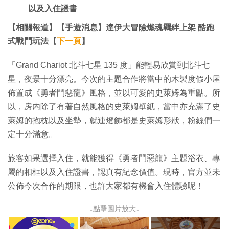
以及入住證書
【相關報道】【手遊消息】達伊大冒險燃魂羈絆上架 酷跑
式戰鬥玩法【
下一頁
】
「Grand Chariot 北斗七星 135 度」能輕易欣賞到北斗七
星，夜景十分漂亮。今次的主題合作將當中的木製度假小屋
佈置成《勇者鬥惡龍》風格，並以可愛的史萊姆為重點。所
以，房内除了有著自然風格的史萊姆壁紙，當中亦充滿了史
萊姆的抱枕以及坐墊，就連燈飾都是史萊姆形狀，粉絲們一
定十分滿意。
旅客如果選擇入住，就能獲得《勇者鬥惡龍》主題浴衣、專
屬的相框以及入住證書，認真有紀念價值。現時，官方並未
公佈今次合作的期限，也許大家都有機會入住體驗呢！
↓點擊圖片放大↓