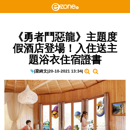
《勇者鬥惡龍》主題度
假酒店登場！入住送主
題浴衣住宿證書
|
梁綺文
|
20-10-2021 13:34
|