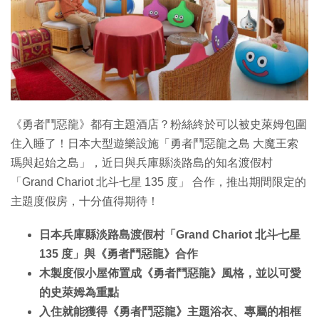
《勇者鬥惡龍》都有主題酒店？粉絲終於可以被史萊姆包圍
住入睡了！日本大型遊樂設施「勇者鬥惡龍之島 大魔王索
瑪與起始之島」，近日與兵庫縣淡路島的知名渡假村
「Grand Chariot 北斗七星 135 度」 合作，推出期間限定的
主題度假房，十分值得期待！
日本兵庫縣淡路島渡假村「Grand Chariot 北斗七星
135 度」與《勇者鬥惡龍》合作
木製度假小屋佈置成《勇者鬥惡龍》風格，並以可愛
的史萊姆為重點
入住就能獲得《勇者鬥惡龍》主題浴衣、專屬的相框