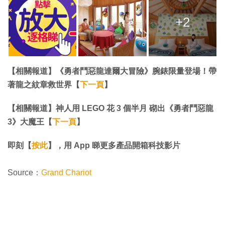
+2
【相關報道】《勇者鬥惡龍達爾大冒險》腕錶限量登場！帶
著龍之紋章救世界【
下一頁
】
【相關報道】神人用 LEGO 花 3 個半月 砌出《勇者鬥惡龍
3》大魔王【
下一頁
】​​​​​​​
即刻【
按此
】，用 App 睇更多產品開箱科技影片
Source：
Grand Chariot