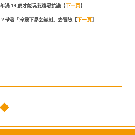
 年滿 19 歲才能玩惹聯署抗議【
下一頁
】
武俠風？帶著「淬靈下界玄鐵劍」去冒險【
下一頁
】