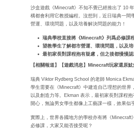
沙盒遊戲《Minecraft》不知不覺已經推出了 10
構都會利用它教授編程。沒想到，近日瑞典一間學校
營運、環境問題，以及培養解決問題的能力！
瑞典學校直接將《Minecraft》列爲必修課
望教學生了解都市營運、環境問題，以及培
最初家長對課程抱有疑慮，但之後都慢慢認
【相關報道】【遊戲消息】Minecraft玩家還原
瑞典 Viktor Rydberg School 的老師 Monic
學生需要在《Minecraft》中建造自己理想
以及創造力等。Ekman 表示，最初家長對課
開心，無論男女學生都像上工藝課一樣，效果似
實際上，世界各國地方的學校亦有將《Minecraft
必修課，大家又能否接受呢？