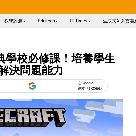
教學評測
EduTech
IT Times
生成式AI與雲端
成瑞典學校必修課！培養學生
解決問題能力
在Google
追蹤《e-zone》