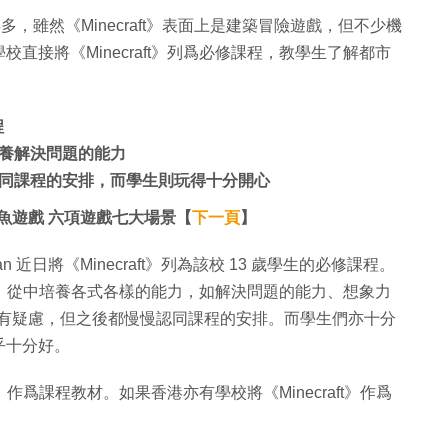
 年多，雖然《Minecraft》表面上是建築冒險遊戲，但不少機
直接將《Minecraft》列爲必修課程，教學生了解都市
程
養解決問題的能力
同課程的安排，而學生則玩得十分開心
魷魚遊戲 六項遊戲七大場景【
下一頁
】
a Ekman 近日將《Minecraft》列為該校 13 歲學生的必修課程。
的世界，從中培養各式各樣的能力，如解決問題的能力、想象力
程抱有疑慮，但之後都慢慢認同課程的安排。而學生們亦十分
乎十分好。
》作爲課程教材。如果香港亦有學校將《Minecraft》作爲