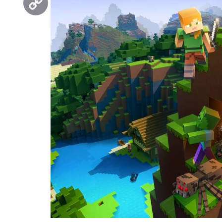
Copy
Link