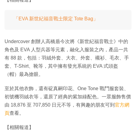
「EVA 新世紀福音戰士限定 Tote Bag」
Undercover 創辦人高橋盾今次將《新世紀福音戰士》中的
角色及 EVA 人型兵器等元素，融化入服裝之內，產品一共
有 88 款，包括：羽絨外套、大衣、外套、襯衫、毛衣、手
套、T-Shirt、靴等，其中擁有發光系統的 EVA 式頭盔
（帽）最為搶眼。
至於其他衣飾，還有碇真嗣印花、One Tone 戰鬥服套裝、
初號機羽絨衣等，還原了經典的紫加綠配色。一眾服飾售價
由 18,876 至 707,850 日元不等，有興趣的朋友可到
官方網
頁
查看。
【相關報道】