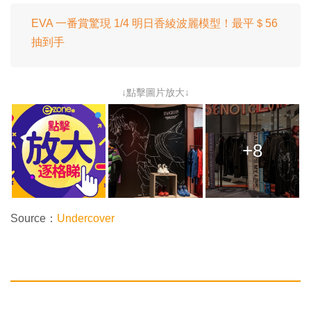
EVA 一番賞驚現 1/4 明日香綾波麗模型！最平＄56
抽到手
↓點擊圖片放大↓
+8
Source：
Undercover