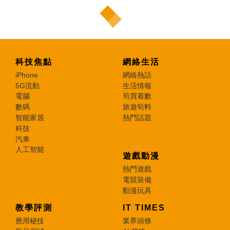
科技焦點
網絡生活
iPhone
網絡熱話
5G流動
生活情報
電腦
筍買着數
數碼
旅遊筍料
智能家居
熱門話題
科技
汽車
人工智能
遊戲動漫
熱門遊戲
電競裝備
動漫玩具
教學評測
IT TIMES
應用秘技
業界頭條