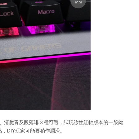
性紅、清脆青及段落啡３種可選，試玩線性紅軸版本的一般鍵
，DIY玩家可能要稍作潤滑。