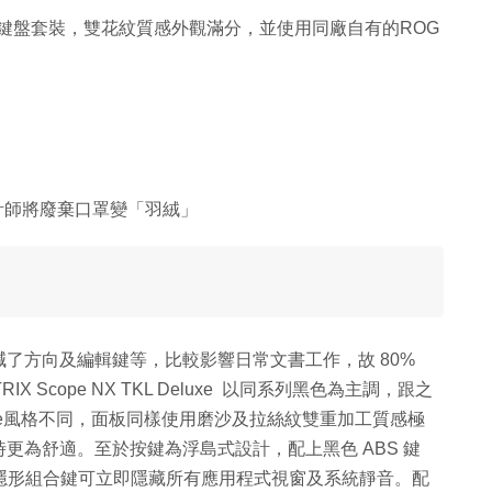
L Deluxe 鍵盤套裝，雙花紋質感外觀滿分，並使用同廠自有的ROG
設計師將廢棄口罩變「羽絨」
減了方向及編輯鍵等，比較影響日常文書工作，故 80%
X Scope NX TKL Deluxe 以同系列黑色為主調，跟之
ight White風格不同，面板同樣使用磨沙及拉絲紋雙重加工質感極
更為舒適。至於按鍵為浮島式設計，配上黑色 ABS 鍵
率，隱形組合鍵可立即隱藏所有應用程式視窗及系統靜音。配