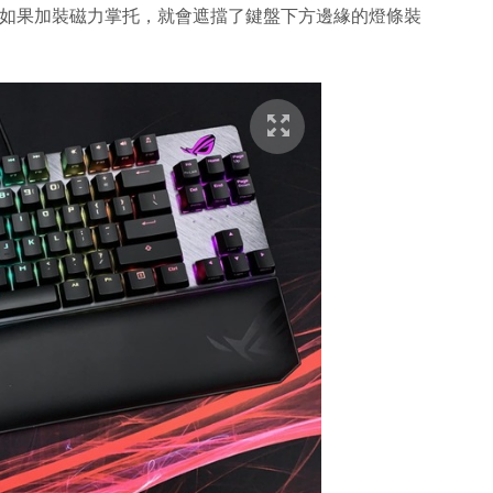
nc 燈效，但如果加裝磁力掌托，就會遮擋了鍵盤下方邊緣的燈條裝