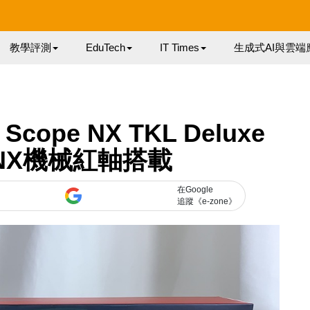
教學評測
EduTech
IT Times
生成式AI與雲端
ope NX TKL Deluxe
 NX機械紅軸搭載
在Google
追蹤《e-zone》