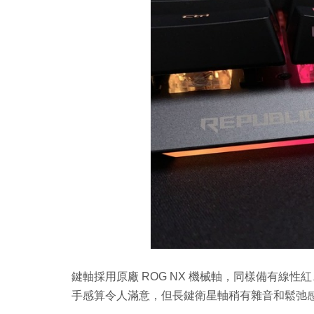
鍵軸採用原廠 ROG NX 機械軸，同樣備有線
手感算令人滿意，但長鍵衛星軸稍有雜音和鬆弛感