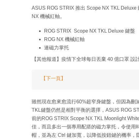
ASUS ROG STRIX 推出 Scope NX TK
NX 機械紅軸。
ROG STRIX Scope NX TKL Deluxe 鍵盤
ROG NX 機械紅軸
連磁力掌托
【其他報道】疫情下全球每日丟棄 40 億口罩 
【下一頁】
雖然現在愈來愈流行60%超窄身鍵盤，但因為刪
TKL鍵盤仍然是相對平衡的選擇，ASUS ROG STRI
前的ROG STRIX Scope NX TKL Moonl
佳，而且多出一個專用配搭的磁力掌托，令使用時
帽，並為左 Ctrl 鍵加寬，以降低按錯鍵的機