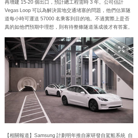
再增建 15-20 個出口，預計總工程需時 3 年。公司估計
Vegas Loop 可以為解決當地交通堵塞的問題，他們估算隧
道每小時可運送 57000 名乘客到目的地。不過實際上是否
真的如他們預期中理想，則有待整條隧道落成後才有答案。
【相關報道】Samsung 計劃明年推自家研發自駕船系統 自