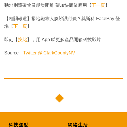
動辨別障礙物及船隻距離 望加快商業應用【
下一頁
】
【相關報道】搭地鐵靠人臉辨識付費？莫斯科 FacePay 登
場【
下一頁
】
即刻【
按此
】，用 App 睇更多產品開箱科技影片
Source：
Twitter @ ClarkCountyNV
科技焦點
網絡生活