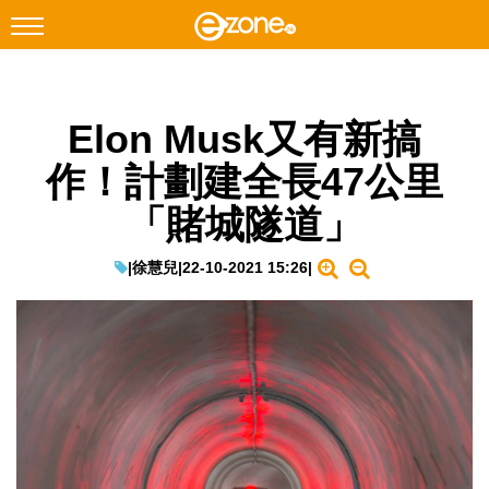
搜尋
Elon Musk又有新搞
Facebook
Instagram
作！計劃建全長47公里
科技焦點
「賭城隧道」
網絡生活
遊戲動漫
|
徐慧兒
|
22-10-2021 15:26
|
教學評測
EduTech
IT Times
生成式AI與雲端應用
Enterprise Digital Transformation