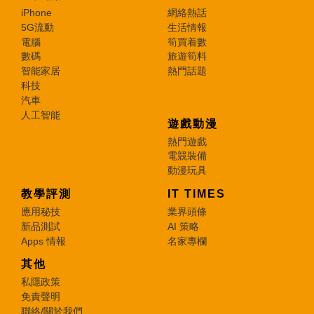
iPhone
網絡熱話
5G流動
生活情報
電腦
筍買着數
數碼
旅遊筍料
智能家居
熱門話題
科技
汽車
人工智能
遊戲動漫
熱門遊戲
電競裝備
動漫玩具
教學評測
IT TIMES
應用秘技
業界頭條
新品測試
AI 策略
Apps 情報
名家專欄
其他
私隱政策
免責聲明
聯絡/關於我們