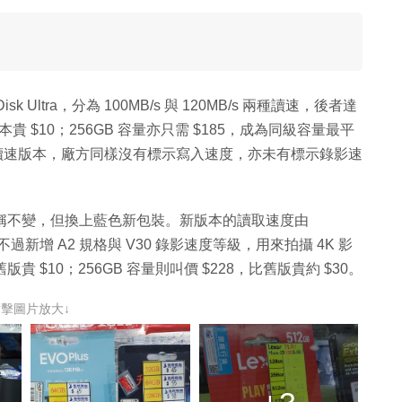
 Ultra，分為 100MB/s 與 120MB/s 兩種讀速，後者達
s 版本貴 $10；256GB 容量亦只需 $185，成為同級容量最平
MB/s 讀速版本，廠方同樣沒有標示寫入速度，亦未有標示錄影速
，系列名稱不變，但換上藍色新包裝。新版本的讀取速度由
，不過新增 A2 規格與 V30 錄影速度等級，用來拍攝 4K 影
版貴 $10；256GB 容量則叫價 $228，比舊版貴約 $30。
點擊圖片放大↓