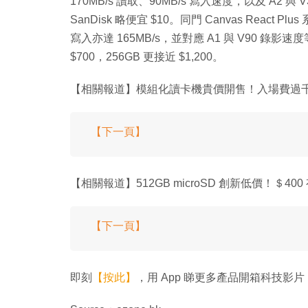
170MB/s 讀取、90MB/s 寫入速度，以及 A2 與 V
SanDisk 略便宜 $10。同門 Canvas React 
寫入亦達 165MB/s，並對應 A1 與 V90 錄
$700，256GB 更接近 $1,200。
【相關報道】模組化讀卡機貴價開售！入場費過
【下一頁】
【相關報道】512GB microSD 創新低價！＄400
【下一頁】
即刻
【按此】
，用 App 睇更多產品開箱科技影片