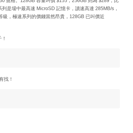
30 規格。128GB 容量叫價 $155，256GB 則為 $289，比
Plus 系列是場中最高速 MicroSD 記憶卡，讀速高達 285MB/s，
影速度等級，極速系列的價錢當然昂貴，128GB 已叫價近
千！
 有找！