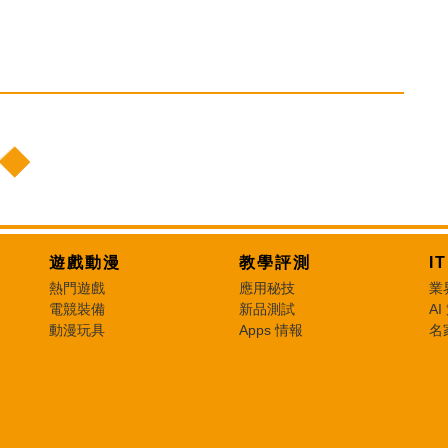
遊戲動漫
教學評測
I
熱門遊戲
應用秘技
業
電競裝備
新品測試
AI
動漫玩具
Apps 情報
名