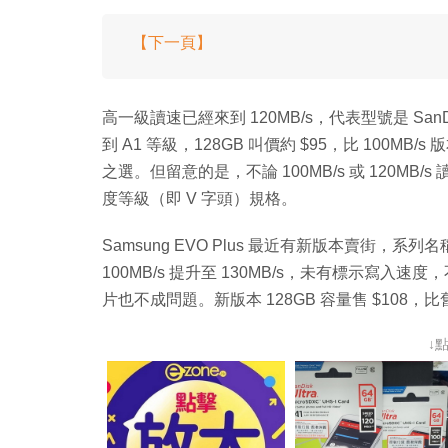
【下一頁】
高一級讀速已經來到 120MB/s，代表型號是 SanDisk
到 A1 等級，128GB 叫價約 $95，比 100MB/
之選。但留意的是，不論 100MB/s 或 120
度等級（即 V 字頭）規格。
Samsung EVO Plus 最近有新版本賣街
100MB/s 提升至 130MB/s，未有標示寫入速度
片也不成問題。新版本 128GB 容量售 $108，比舊
↓