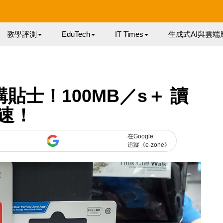
教學評測
EduTech
IT Times
生成式AI與雲端
選購貼士！100MB／s＋ 讀
速！
在Google
追蹤《e-zone》