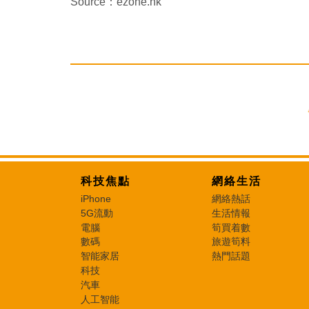
Source：ezone.hk
科技焦點
網絡生活
iPhone
網絡熱話
5G流動
生活情報
電腦
筍買着數
數碼
旅遊筍料
智能家居
熱門話題
科技
汽車
人工智能