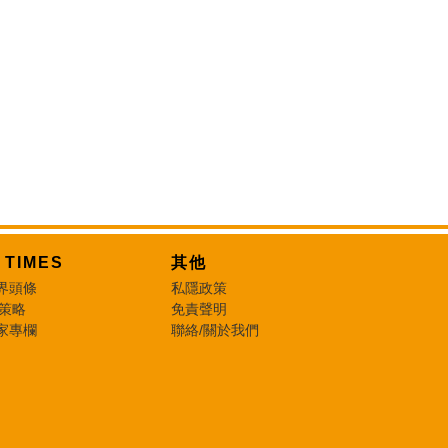
T TIMES
其他
界頭條
私隱政策
 策略
免責聲明
家專欄
聯絡/關於我們